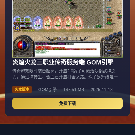
权。本服消费透明无比例，所有玩家玩法一致仅进度快慢有
别，装备内观部分不显示介意勿下。
炎煌火龙三职业传奇服务端 GOM引擎
传奇游戏限时装备超高，开启2.0牌子可激活沙捐武神之
力，通过搞转生、合血石开启打金之路。珠子是升级唯一通
道，可卖可吃。地图丰富：锦绣中华53级1介时装进入，
BOSS众多；锦绣中华岛56-59级进入，20分钟刷新2只爆不
GOM引擎
147.51 MB
2025-11-13
火龙版本
爆怪，保底冰龙，爆率凶残；南岛宝岛为兵家必争之地；新
增终极精灵地图（需精灵+1级时装）、称号地图（需称号
免费下载
+满魂骨），爆率超高。爬塔8W元宝一次，顶层保底火龙剑
甲，可出完美剑甲。65/70/75级地图BOSS半小时刷新（地
图小、爆率高），75级终极必报怪75分钟刷新，保底完美/
终极剑甲。前期装备回收20倍经验，商铺聚灵珠快速升级。
老板玩法：起号可选纱绢30元、狂暴8.8W、大狂暴