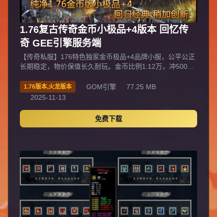
1.76复古传奇金币小极品+4版本 回忆传
奇 GEE引擎服务端
【传奇私服】176特色独家金币极品+4品牌小服，公平公正
长期稳定，物价保值长久耐玩。金币比例1:12万，冲500送
100、冲1000送350，无赌博无双倍无爆率，首沙奖励
2888w金币，后续每次1888w，装备含沃玛、祖玛、赤月、
GOM引擎
77.25 MB
1.76版本,火龙版本
屠龙。特色①装备首爆纯靠人品，充钱不影响平衡；②一键
2025-11-13
垃圾回收，散人可致富；③游戏点兑换顶赞、1.1倍攻击、
七彩昵称，全靠打；④装备小极品多，+3+4价值高，散人
免费下载
可一夜暴富。法师26级召唤多多，42花吻蜘蛛，44勇士，
48刀卫；道士19-3骷髅，26双7骷髅，42双3狗，46双7
狗，48双圣兽，1.1倍刺杀+1.2倍双烈火暴力暴击秒法师。
新增10层塔、神秘古墓、新玛雅独家地图，隐藏触发霸者大
厅打小白传幻境7，石墓7尸王传石墓8。禁止外挂永久封
号，不卖装备等级。合区后经验加成，超级大服人山人海，
唯一担保客服QQ/群198605888，打@帮助了解详情。