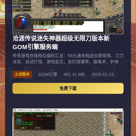
沧涯传说迷失神器超级无限刀版本新
GOM引擎服务端
传奇游戏充值档位福利汇总：58元通关档送全屏吸怪、刀刀
冰冻、自动打怪、游戏会员，含打怪爆率、施毒术、护体神
盾等，可进元宝/金刚石/骰王捐献地图及顶级/土豪/神豪/上
古爆率地图，每日领3.0杀怪爆率卷，送沧涯宝具MXS无限
GOM引擎
401.41 MB
2025-11-13
火龙版本
刀。200小资关档同享基础福利，额外免费领神豪赞助令牌
（传送）。500元土豪档送神豪助令牌（附带传送），每日
免费下载
5.0杀怪爆率卷，攻速+300%，未知大陆感恩回馈，可进忍
者村大战/召唤师峡谷高爆地图。1000元神豪档每日10.0杀
怪爆率卷，神魔之体一键满，土豪封神通道，镇魔大陆感恩
回馈+额外一次超能力次数，进高爆地图。2000元我是第一
档进所有爆率/高爆地图，镇魔大陆+蛮荒之城各多一次超能
力次数（比1000档多1次，比500档多2次），需提供材料/
经验卷称霸全区。4000元主宰全服档魔界大陆4000充值回
馈+额外一次超能力次数，所有地图开放，享衣食父母特