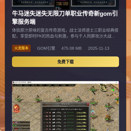
牛马迷失迷失无限刀单职业传奇新gom引
擎服务端
体验原汁原味的复古传奇游戏，战士法师道士三职业经典搭
配，享受即时PK的热血与刺激，参与千人同屏攻沙大战，
爆神装、行会战、野外BOSS挑战，打造专属传奇人生，适
合喜欢怀旧、追求激情与社交的经典玩家。
GOM引擎
475.08 MB
2025-11-13
火龙版本
免费下载