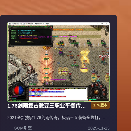
1.76剑雨复古微变三职业平衡传奇
1.76版本
极品＋５服务端[gom引擎]
2021全新独家1.76剑雨传奇，极品＋５装备全靠打，三
职业平衡法神超嗨战士超狂道士超叼！充值比例1元
GOM引擎
2025-11-13
=10000元宝+100积分+1金刚石（网银赠送100%），自