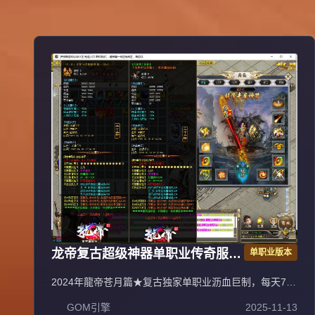
龙帝复古超级神器单职业传奇服务
单职业版本
端 GOM引擎
2024年龍帝苍月篇★复古独家单职业沥血巨制，每天7个
新区开放（0点、10点、13点、15点、18点、20点、22
GOM引擎
2025-11-13
点），1元=100000元宝+100荣誉+1000龍币+1充值点，