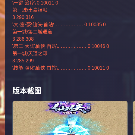
\一键·治疗\ 0 10011 0
第一城/土豪捐献
3 290 316
\大·富·豪\仙侠·首站\……………… 0 10035 0
第一城/第二城通道
3 286 308
\第二·大陆\仙侠·首站\……………… 0 10046 0
第一城/天道之印
3 285 299
\技能·强化\仙侠·首站\……………… 0 10011 0
版本截图