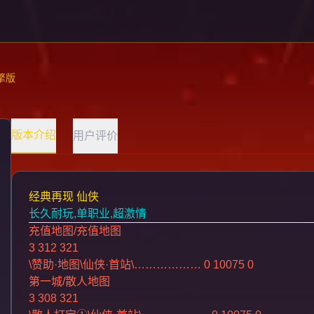
擎版
版本介绍
用户评价
经典再现 仙侠
长久耐玩,单职业,超激情
充值地图/充值地图
3 312 321
\赞助·地图\仙侠·首站\……………… 0 10075 0
第一城/散人地图
3 308 321