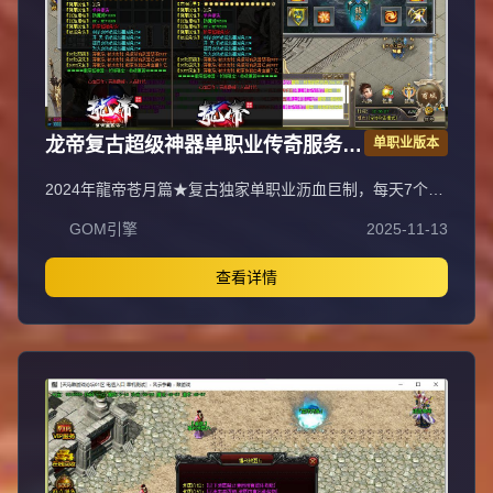
龙帝复古超级神器单职业传奇服务端
单职业版本
GOM引擎
2024年龍帝苍月篇★复古独家单职业沥血巨制，每天7个新
区开放（0点、10点、13点、15点、18点、20点、22
GOM引擎
2025-11-13
点），1元=100000元宝+100荣誉+1000龍币+1充值点，无
合成所有装备全靠打，装备材料全爆让时间更值钱，新服合
区后攻城晚上统一拿沙奖励千元RMB，万元封挂网关严惩
查看详情
外挂，六年老品牌长期良心服，老板玩家都能激情玩！