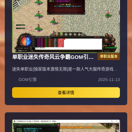
单职业迷失传奇风云争霸GOM引擎
单职业版本
服务端
迷失单职业[独家版本激情无限]是一款人气大服传奇游戏，
装备、等级轻松获取，上线即可直接PK，无需充值，不花
GOM引擎
2025-11-13
一分钱即可畅玩，支持无线刷元宝、无充值直接领取顶赞，
封挂稳定长期，采用无GM管理模式。QQ①群：易玩版本
库。抵制不良游戏，拒绝盗版游戏，注意自身保护，谨防受
查看详情
骗上当，适度游戏益脑，沉迷游戏伤身，合理安排时间，享
受健康生活。