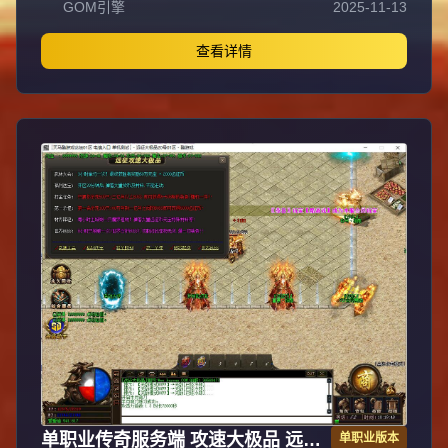
GOM引擎
2025-11-13
（10:30/13:30/16:30/19:30/22:30），新区火爆人气爆棚。
全装备怪物爆率无保留，物品来源完全透明，公平爆装系
统；重金定制GK反外挂系统，全面封禁外挂/加速/辅助，打
查看详情
造绿色公平环境。每日五区连开人气霸屏，次日合区第三天
统一攻沙，激情PK体验。装备全靠野外爆出无商城售卖，
投入时间可享爆装乐趣与收益；每日重金广告投放，主播平
台+发布站全渠道推荐高人气保障。郑重声明：无充值比例/
优惠不卖装备，公平无黑幕；防盗提示：不设二级密码保护
账号安全谨防诈骗。
单职业传奇服务端 攻速大极品 远征
单职业版本