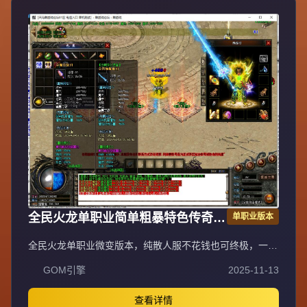
插件100%封外挂，绿色游戏装备技能精密调整PK平衡。每
天多新区重金广告宣传，不乱合区保障发展，花钱有保障。
注册设密码保护防盗号，十年传奇梦回忆兄弟情，打造长期
稳定品牌大服。
全民火龙单职业简单粗暴特色传奇版
单职业版本
GOM引擎
全民火龙单职业微变版本，纯散人服不花钱也可终极，一切
靠打无合成，散人打金地图多怪物刷新速度快，装备货币保
GOM引擎
2025-11-13
值，每日人品大爆发轻松300+收入。每天稳定四区开放
（10:30 14:30 18:30 22:30），每个地图终极福利BOSS每
晚22:01刷新，首区攻沙奖励RMB 588无封顶。市场最强封
查看详情