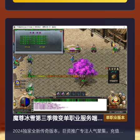
挂系统24小时接受举报，提醒设置二级密码防扫号。适度游
戏益脑，拒绝盗版，享受健康生活。
魔尊冰雪第三季微变单职业服务端
单职业版本
GOM引擎
2024独家全新传奇版本，巨资推广专注人气聚集，充值比
例1:1公平消费。每日五区滚动开放