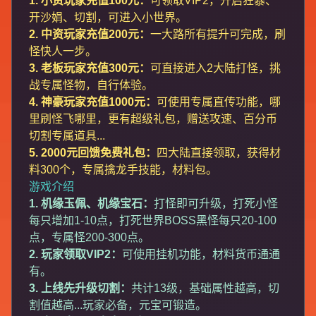
1. 小资玩家充值100元：
可领取VIP2，开启狂暴、
开沙娟、切割，可进入小世界。
2. 中资玩家充值200元：
一大路所有提升可完成，刷
怪快人一步。
3. 老板玩家充值300元：
可直接进入2大陆打怪，挑
战专属怪物，自行体验。
4. 神豪玩家充值1000元：
可使用专属直传功能，哪
里刷怪飞哪里，更有超级礼包，赠送攻速、百分币
切割专属道具...
5. 2000元回馈免费礼包：
四大陆直接领取，获得材
料300个，专属擒龙手技能，材料包。
游戏介绍
1. 机缘玉佩、机缘宝石：
打怪即可升级，打死小怪
每只增加1-10点，打死世界BOSS黑怪每只20-100
点，专属怪200-300点。
2. 玩家领取VIP2：
可使用挂机功能，材料货币通通
有。
3. 上线先升级切割：
共计13级，基础属性越高，切
割值越高...玩家必备，元宝可锻造。