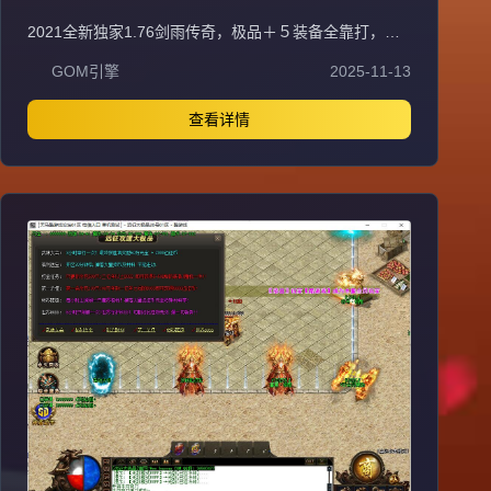
极品＋５服务端[gom引擎]
2021全新独家1.76剑雨传奇，极品＋５装备全靠打，三
职业平衡法神超嗨战士超狂道士超叼！充值比例1元
GOM引擎
2025-11-13
=10000元宝+100积分+1金刚石（网银赠送100%），自
助充值无优惠渠道。爆率全开装备永久保值回收，不分新
区老区永不打折掉价，BOSS爆全服装备材料。55级召2
查看详情
虎王、60级召2白虎神王、65级召3白虎神王、70级召3
白虎魔王、75级召3飞龙圣兽，地图多BOSS多不抢怪。
新区第二天下午合区，晚上8点激情攻沙首沙奖励188-
588，后期合区有奖励。最新GK插件100%封外挂，绿色
游戏装备技能精密调整PK平衡。每天多新区重金广告宣
传，不乱合区保障发展，花钱有保障。注册设密码保护防
盗号，十年传奇梦回忆兄弟情，打造长期稳定品牌大服。