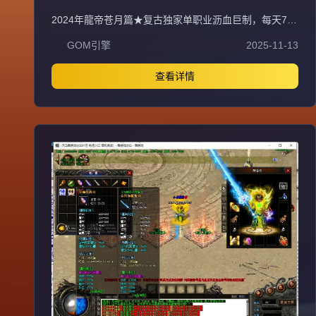
端 GOM引擎
2024年龍帝苍月篇★复古独家单职业沥血巨制，每天7个
新区开放（0点、10点、13点、15点、18点、20点、22
GOM引擎
2025-11-13
点），1元=100000元宝+100荣誉+1000龍币+1充值点，
无合成所有装备全靠打，装备材料全爆让时间更值钱，新
服合区后攻城晚上统一拿沙奖励千元RMB，万元封挂网
查看详情
关严惩外挂，六年老品牌长期良心服，老板玩家都能激情
玩！