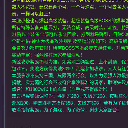
泡点到200级可直接下第二大陆，更多的超级BOSS等你
散人不花钱，建议建两个号，一个号泡点，一个号去各大
员，一样可以赶上！
本服小怪也可爆出高级装备，超级装备高级BOSS的爆率
所有特殊装备只能靠打，无法合成，高级时装，斗笠，特
21阶以上装备全部可以永久回收，打到就是赚到，日赚50
全新神佑·神佑大极品攻沙规则及奖励分配如下：高级盾
要肯努力都可获得！稀有BOSS基本必爆天赐红包，开启
奖励丰富！强烈推荐玩家参加活动！
新区攻沙奖励捐献为准，如奖池金额超过，上不封顶，保
包70%，失败方获得奖池30%！凡是参加攻沙，人人有红
本服拿沙不支持三国，只限两个行会，以实力最强人数最
捐献，实力弱的行会不收符合拿沙标准的玩家，取消失败
点名）和1800w以上的血量（血手戒不得超2个）！
双方指挥奖励调整为：胜利方288，失败方208，按照拿沙
外加100，则是胜利方指挥388，失败方308！若有为了
取消指挥奖励，为了游戏，为了激情，谢谢大家配合！