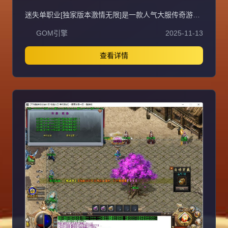
擎服务端
迷失单职业[独家版本激情无限]是一款人气大服传奇游
戏，装备、等级轻松获取，上线即可直接PK，无需充
GOM引擎
2025-11-13
值，不花一分钱即可畅玩，支持无线刷元宝、无充值直接
领取顶赞，封挂稳定长期，采用无GM管理模式。QQ①
群：易玩版本库。抵制不良游戏，拒绝盗版游戏，注意自
查看详情
身保护，谨防受骗上当，适度游戏益脑，沉迷游戏伤身，
合理安排时间，享受健康生活。