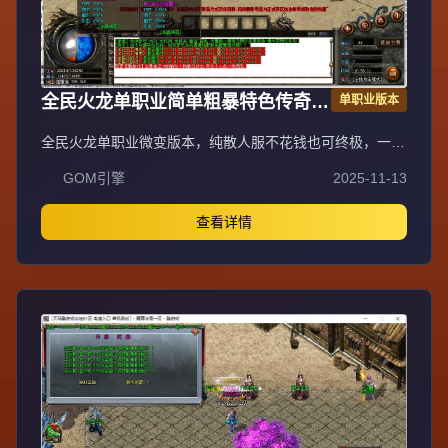
全民火龙单职业简单粗暴特色传奇版
单职业版本
GOM引擎
全民火龙单职业微变版本，纯散人服不花钱也可终极，一切
靠打无合成，散人打金地图多怪物刷新速度快，装备货币保
GOM引擎
2025-11-13
值，每日人品大爆发轻松300+收入。每天稳定四区开放
（10:30 14:30 18:30 22:30），每个地图终极福利BOSS每
晚22:01刷新，首区攻沙奖励RMB 588无封顶。市场最强封
查看详情
挂系统24小时接受举报，提醒设置二级密码防扫号。适度游
戏益脑，拒绝盗版，享受健康生活。