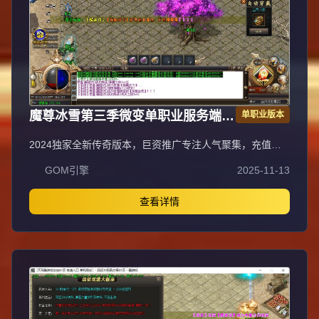
魔尊冰雪第三季微变单职业服务端
单职业版本
GOM引擎
2024独家全新传奇版本，巨资推广专注人气聚集，充值比
例1:1公平消费。每日五区滚动开放
GOM引擎
2025-11-13
（10:30/13:30/16:30/19:30/22:30），新区火爆人气爆棚。
全装备怪物爆率无保留，物品来源完全透明，公平爆装系
统；重金定制GK反外挂系统，全面封禁外挂/加速/辅助，打
查看详情
造绿色公平环境。每日五区连开人气霸屏，次日合区第三天
统一攻沙，激情PK体验。装备全靠野外爆出无商城售卖，
投入时间可享爆装乐趣与收益；每日重金广告投放，主播平
台+发布站全渠道推荐高人气保障。郑重声明：无充值比例/
优惠不卖装备，公平无黑幕；防盗提示：不设二级密码保护
账号安全谨防诈骗。