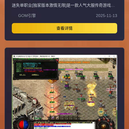
服务端
迷失单职业[独家版本激情无限]是一款人气大服传奇游戏，
装备、等级轻松获取，上线即可直接PK，无需充值，不花
GOM引擎
2025-11-13
一分钱即可畅玩，支持无线刷元宝、无充值直接领取顶赞，
封挂稳定长期，采用无GM管理模式。QQ①群：易玩版本
库。抵制不良游戏，拒绝盗版游戏，注意自身保护，谨防受
查看详情
骗上当，适度游戏益脑，沉迷游戏伤身，合理安排时间，享
受健康生活。