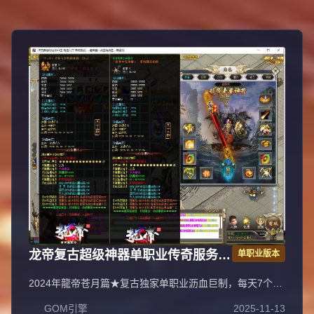
龙帝复古超级神器单职业传奇服务端
单职业版本
GOM引擎
2024年龍帝苍月篇★复古独家单职业沥血巨制，每天7个新
区开放（0点、10点、13点、15点、18点、20点、22
GOM引擎
2025-11-13
点），1元=100000元宝+100荣誉+1000龍币+1充值点，无