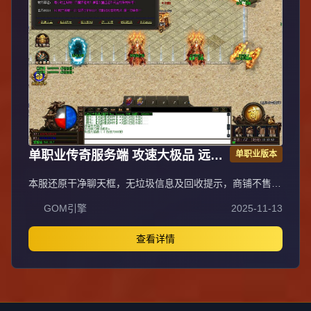
单职业传奇服务端 攻速大极品 远征
单职业版本
版 GOM引擎
本服还原干净聊天框，无垃圾信息及回收提示，商铺不售材
料全靠打怪，永久回收物品均由怪物爆出。游戏问题可QQ
GOM引擎
2025-11-13
群联系客服完美解答，无论是否消费均用心服务，所有玩家
公平对待。交易安全需通过商铺RMB点交易，提现手续费
仅10%；私下交易一经查实封号并清除提现记录；禁止自动
查看详情
刷屏、骂人小号占安全区，违者警告或封号；严禁加速脱机
外挂，发现必删永不解封。