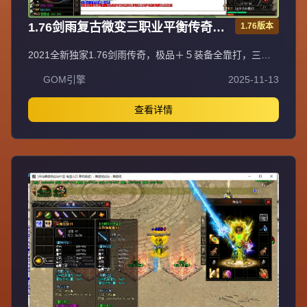
1.76剑雨复古微变三职业平衡传奇极
1.76版本
品＋５服务端[gom引擎]
2021全新独家1.76剑雨传奇，极品＋５装备全靠打，三职
业平衡法神超嗨战士超狂道士超叼！充值比例1元=10000元
GOM引擎
2025-11-13
宝+100积分+1金刚石（网银赠送100%），自助充值无优惠
渠道。爆率全开装备永久保值回收，不分新区老区永不打折
掉价，BOSS爆全服装备材料。55级召2虎王、60级召2白虎
查看详情
神王、65级召3白虎神王、70级召3白虎魔王、75级召3飞龙
圣兽，地图多BOSS多不抢怪。新区第二天下午合区，晚上
8点激情攻沙首沙奖励188-588，后期合区有奖励。最新GK
插件100%封外挂，绿色游戏装备技能精密调整PK平衡。每
天多新区重金广告宣传，不乱合区保障发展，花钱有保障。
注册设密码保护防盗号，十年传奇梦回忆兄弟情，打造长期
稳定品牌大服。