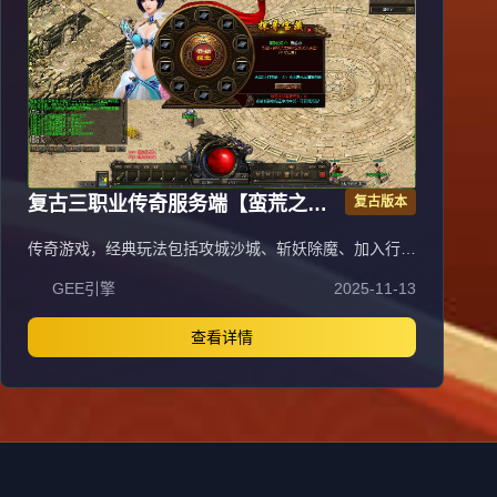
复古三职业传奇服务端【蛮荒之
复古版本
城】翎风引擎
传奇游戏，经典玩法包括攻城沙城、斩妖除魔、加入行
会，体验兄弟情深、夫妻恩爱的社交乐趣。早期从新村杀
GEE引擎
2025-11-13
猫逐鹿起步，历经矿工挖苦、毒蛇冒险，惊喜暴神兵，郁
闷砍蛆虫，升级学终技成就英雄。法师道法施威电符猛，
战士火腾空龙纹骨玉裁决，对酒当歌铲皇宫。为报友仇下
查看详情
祖玛，为雪妻恨清蜈蚣，无畏诅咒名红，终日征战沙场，
热血传奇体验。