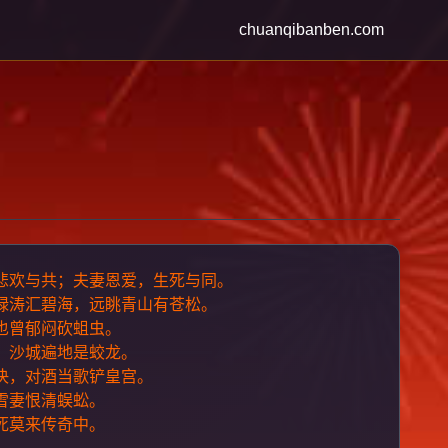
chuanqibanben.com
悲欢与共；夫妻恩爱，生死与同。
绿涛汇碧海，远眺青山有苍松。
也曾郁闷砍蛆虫。
，沙城遍地是蛟龙。
决，对酒当歌铲皇宫。
雪妻恨清蜈蚣。
死莫来传奇中。