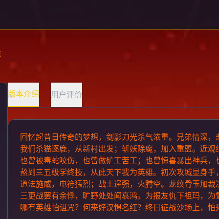
擎
版本介绍
用户评价
回忆起昔日传奇的梦想，剑影刀光杀气浓重。兄弟情深，
我们杀猫逐鹿，从新村出发；斩妖除魔，加入重盟。近观
也曾被毒蛇咬伤，也曾做矿工苦工；也曾惊喜暴出神兵，
熬到三五级学终技，从此天下我为英雄。初次攻城显身手
道法施威，电符猛烈；战士逞强，火腾空。龙纹骨玉加裁
三更战罢有余悸，旷野处处闻哀鸿。为报友仇下祖玛，为
哪有英雄怕诅咒？何来好汉惧名红？终日征战沙场上，怕