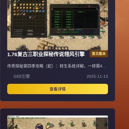
1.76复古三职业探秘传说翎风引擎
复古版本
传奇探秘第四季攻略（蛇）：转生系统详解，一转需45
级，本职业沃玛一套加武器（炼狱、魔杖、银蛇）；二转
GEE引擎
2025-11-13
48级，本职业祖玛一套加武器（裁决之杖、骨玉权杖、
龙纹剑），开放卧龙地图；三转需三职业祖玛各一套加武
器各一把，开放魔龙地图；四转本职业赤月一套加武器
查看详情
（屠龙、噬魂、逍遥扇），开放火龙洞；五转赤月各职业
一套加武器各一把（屠龙、噬魂法杖、逍遥扇），开放第
二大陆。转生每次增加0.01倍伤害，卧龙怪挖去获得。