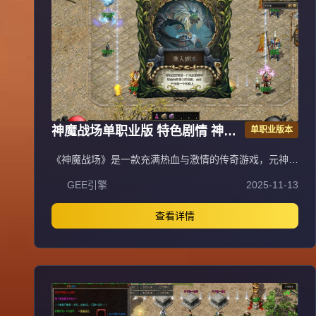
神魔战场单职业版 特色剧情 神器
单职业版本
专属 翎风引擎传奇服务端
《神魔战场》是一款充满热血与激情的传奇游戏，元神系
统作为核心特色玩法，拥有强大耐玩性与探索性，是散人
GEE引擎
2025-11-13
玩家逆袭高富帅的快捷之路。游戏包含元神系统（青龙、
白虎、朱雀、玄武元神，满级120级，玄武元神可学阴阳
召唤召唤同步属性宝宝，材料靠打怪大量爆出自动食
查看详情
用）、人物神力·坐骑系统（满级坐骑倍攻+20%、爆率
+40%、伤害+20%，9级带传送，灵魂宝石与元宝靠打
怪）、强力元素·称号系统（满级称号攻+10%、体力
+10%、魔力+10%、致命+10%、暴击抗+10%，顶级激
活护体神盾，材料靠打怪），以及泰亚史诗特色玩法（幸
运最高12激活刀刀最高攻击，武器准确+30，前100级经
验卷打怪，后120级埋没之城副本，青铜赞助以上可紫装