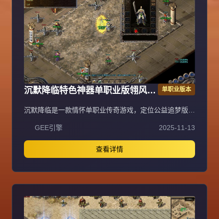
沉默降临特色神器单职业版翎风引
单职业版本
擎传奇服务端
沉默降临是一款情怀单职业传奇游戏，定位公益追梦版，
为长期服，装备保值，拒绝快餐模式。特色包含唯一赞助
GEE引擎
2025-11-13
3600沉默币狂暴之力，300沉默币普通沙捐，2000沉默
币神豪沙捐，3000沉默币神魔保底（保底8800沉默
币）。账号档次分两档：落地全满号（狂暴3+沙捐50+赞
查看详情
助36+神魔88，共177元）、大哥全满号（含额外祈福20
次，共353元），无隐藏消费与比例。宝宝成长：0级战
兽、50级高级战兽、55级超级战兽、58级终极战兽（群
攻）。开荒路线：落地矿区打白怪（狂风项链戒指）→全
图圣兽→粉色装备（爪子吸血头）→渡劫选左边吸血命格
→合特殊优先盾→开黄（紫色追梦效率低不建议）→开红
（可卡怪或堆属性）→开人行。重要提示：十步一杀在