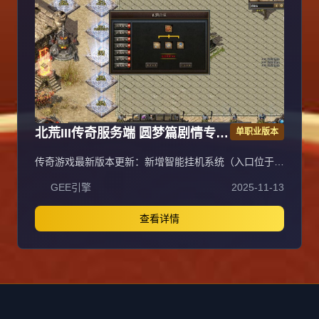
56级震天宫三层花费888万金币获得，入口坐标97.17，
称号卷轴通过活动或蓝色怪（圣兽）、恭喜发财爆出。郑
重承诺爆率全开、公平公正，听取玩家意见重金酬谢，致
力于良好游戏体验。沉默币充值比例1:100。
北荒III传奇服务端 圆梦篇剧情专属
单职业版本
神器单职业版翎风引擎
传奇游戏最新版本更新：新增智能挂机系统（入口位于综
合服务内），优化所有怪物爆率（专属与材料爆率大幅提
GEE引擎
2025-11-13
升），新增三个不爆物品，同步上线手写攻略（建议配合
查询系统游玩，游戏难度适中）。增加元宝获取途径（杀
怪即可获得元宝，适配后期高消耗需求），新增两个背包
查看详情
神器，调整金币获取规则（不同赞助等级对应不同获取
量），金币回收倍率与赞助等级挂钩。修复3个剧情地图
因不刷怪导致的中断问题，解决强化框不显示无法强化的
故障，优化杀怪点变量及称号领取条件（一晚上可领
完）。整理土城NPC布局（删除无用NPC，界面更整
洁），新增GM可控真假爆率系统，优化人物初始攻速
（非无限刀）。完成多处剧情地图问题修复与优化：赤沙