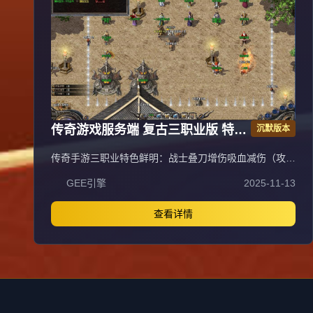
鉴定）。长期玩法耐玩，助玩家在神魔战场脱颖而出。
传奇游戏服务端 复古三职业版 特色
沉默版本
技能buff 翎风引擎
传奇手游三职业特色鲜明：战士叠刀增伤吸血减伤（攻速
上限30，每1点攻速=1层叠刀，切割+吸血+伤害抵抗）；
GEE引擎
2025-11-13
法师无情的刷怪机器（10级群雷11X11范围，无CD流星
火雨，高施法速度）；道士宝宝契合度系统（初始50%攻
击契合度，双防契合度120%，生命契合度150%，宝宝
查看详情
享人物防御/魔域/生命/道术加成）。新手上线需领取任务
列表，召唤宠物（商场购买，每级+1全属性上限50
级），左上角功能含智能挂机、宝石合成、自动喝药等。
比奇城30级内可免费召唤虎卫，独家技能战士十方斩
（2X2 AOE 5%吸血）、法师幽冥龙炎（8X8 AOE 15秒
CD推怪）、道士阴阳法环（魔法盾）优先获取。一大陆
比奇：野外怪掉极品装备（整套+50%经验），鸡王爆鸡