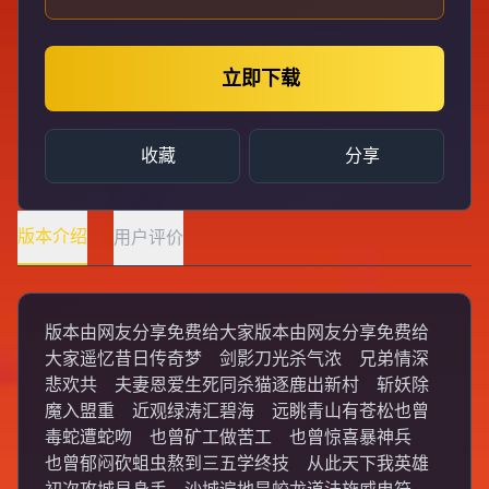
立即下载
收藏
分享
版本介绍
用户评价
版本由网友分享免费给大家版本由网友分享免费给
大家遥忆昔日传奇梦 剑影刀光杀气浓 兄弟情深
悲欢共 夫妻恩爱生死同杀猫逐鹿出新村 斩妖除
魔入盟重 近观绿涛汇碧海 远眺青山有苍松也曾
毒蛇遭蛇吻 也曾矿工做苦工 也曾惊喜暴神兵
也曾郁闷砍蛆虫熬到三五学终技 从此天下我英雄