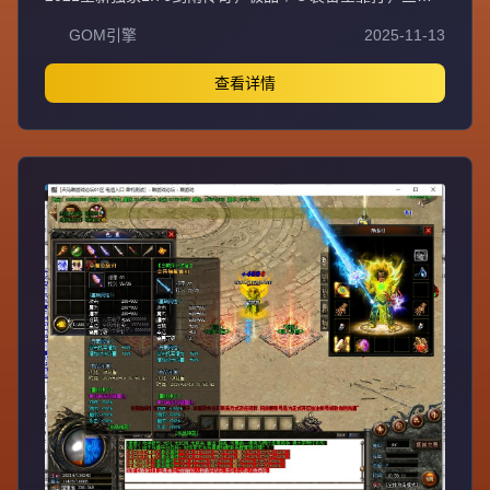
业平衡法神超嗨战士超狂道士超叼！充值比例1元=10000元
GOM引擎
2025-11-13
宝+100积分+1金刚石（网银赠送100%），自助充值无优惠
渠道。爆率全开装备永久保值回收，不分新区老区永不打折
掉价，BOSS爆全服装备材料。55级召2虎王、60级召2白虎
查看详情
神王、65级召3白虎神王、70级召3白虎魔王、75级召3飞龙
圣兽，地图多BOSS多不抢怪。新区第二天下午合区，晚上
8点激情攻沙首沙奖励188-588，后期合区有奖励。最新GK
插件100%封外挂，绿色游戏装备技能精密调整PK平衡。每
天多新区重金广告宣传，不乱合区保障发展，花钱有保障。
注册设密码保护防盗号，十年传奇梦回忆兄弟情，打造长期
稳定品牌大服。