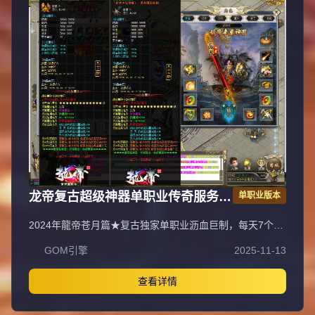
龙帝复古超级神器单职业传奇服务端
单职业版本
GOM引擎
2024年龍帝苍月篇★复古独家单职业沥血巨制，每天7个新
区开放（0点、10点、13点、15点、18点、20点、22
GOM引擎
2025-11-13
点），1元=100000元宝+100荣誉+1000龍币+1充值点，无
合成所有装备全靠打，装备材料全爆让时间更值钱，新服合
区后攻城晚上统一拿沙奖励千元RMB，万元封挂网关严惩
查看详情
外挂，六年老品牌长期良心服，老板玩家都能激情玩！