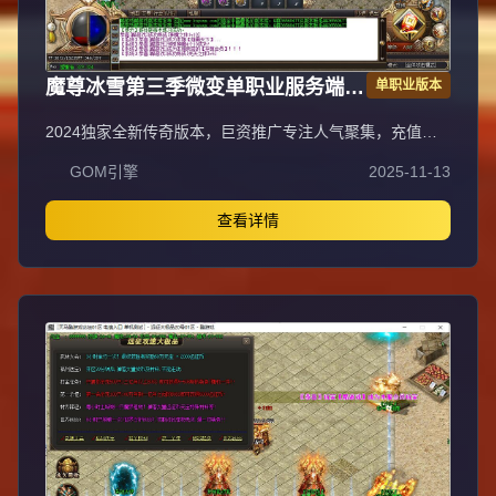
魔尊冰雪第三季微变单职业服务端
单职业版本
GOM引擎
2024独家全新传奇版本，巨资推广专注人气聚集，充值比
例1:1公平消费。每日五区滚动开放
GOM引擎
2025-11-13
（10:30/13:30/16:30/19:30/22:30），新区火爆人气爆棚。
全装备怪物爆率无保留，物品来源完全透明，公平爆装系
统；重金定制GK反外挂系统，全面封禁外挂/加速/辅助，打
查看详情
造绿色公平环境。每日五区连开人气霸屏，次日合区第三天
统一攻沙，激情PK体验。装备全靠野外爆出无商城售卖，
投入时间可享爆装乐趣与收益；每日重金广告投放，主播平
台+发布站全渠道推荐高人气保障。郑重声明：无充值比例/
优惠不卖装备，公平无黑幕；防盗提示：不设二级密码保护
账号安全谨防诈骗。