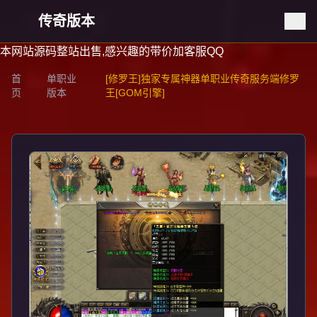
传奇版本
本网站源码整站出售,感兴趣的带价加客服QQ
首
单职业
[修罗王]独家专属神器单职业传奇服务端修罗
页
版本
王[GOM引擎]