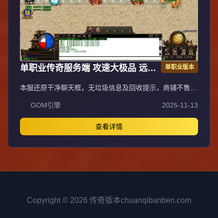
单职业传奇服务端 攻速大极品 远征
单职业版本
版 GOM引擎
本服还原干净聊天框，无垃圾信息及回收提示，商铺不售材
料全靠打怪，永久回收物品均由怪物爆出。游戏问题可QQ
GOM引擎
2025-11-13
群联系客服完美解答，无论是否消费均用心服务，所有玩家
公平对待。交易安全需通过商铺RMB点交易，提现手续费
仅10%；私下交易一经查实封号并清除提现记录；禁止自动
查看详情
刷屏、骂人小号占安全区，违者警告或封号；严禁加速脱机
外挂，发现必删永不解封。
Copyright © 2026 传奇版本chuanqibanben.com