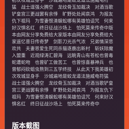
初次攻城显身手 沙城遍地是蛟龙道法施威电符
猛 战士逞强火腾空 龙纹骨玉加裁决 对酒当歌
铲皇宫三更战罢有余悸 旷野处处闻哀鸿 为报友
仇下祖玛 为雪妻恨清蜈蚣哪有英雄怕诅咒 何来
好汉惧名红 终日征战沙场上 怕死莫来传奇中版
本由网友分享免费给大家版本由网友分享免费给大
家遥忆昔日传奇梦 剑影刀光杀气浓 兄弟情深悲
欢共 夫妻恩爱生死同杀猫逐鹿出新村 斩妖除魔
入盟重 近观绿涛汇碧海 远眺青山有苍松也曾毒
蛇遭蛇吻 也曾矿工做苦工 也曾惊喜暴神兵 也
曾郁闷砍蛆虫熬到三五学终技 从此天下我英雄初
次攻城显身手 沙城遍地是蛟龙道法施威电符猛
战士逞强火腾空 龙纹骨玉加裁决 对酒当歌铲皇
宫三更战罢有余悸 旷野处处闻哀鸿 为报友仇下
祖玛 为雪妻恨清蜈蚣哪有英雄怕诅咒 何来好汉
惧名红 终日征战沙场上 怕死莫来传奇中
版本截图