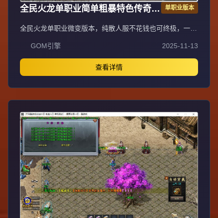
全民火龙单职业简单粗暴特色传奇版
单职业版本
GOM引擎
全民火龙单职业微变版本，纯散人服不花钱也可终极，一切
靠打无合成，散人打金地图多怪物刷新速度快，装备货币保
GOM引擎
2025-11-13
值，每日人品大爆发轻松300+收入。每天稳定四区开放
（10:30 14:30 18:30 22:30），每个地图终极福利BOSS每
晚22:01刷新，首区攻沙奖励RMB 588无封顶。市场最强封
查看详情
挂系统24小时接受举报，提醒设置二级密码防扫号。适度游
戏益脑，拒绝盗版，享受健康生活。