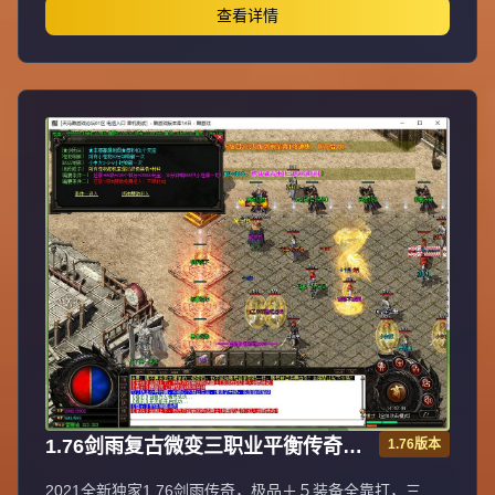
库。抵制不良游戏，拒绝盗版游戏，注意自身保护，谨防受
查看详情
骗上当，适度游戏益脑，沉迷游戏伤身，合理安排时间，享
受健康生活。
1.76剑雨复古微变三职业平衡传奇极
1.76版本
品＋５服务端[gom引擎]
2021全新独家1.76剑雨传奇，极品＋５装备全靠打，三职