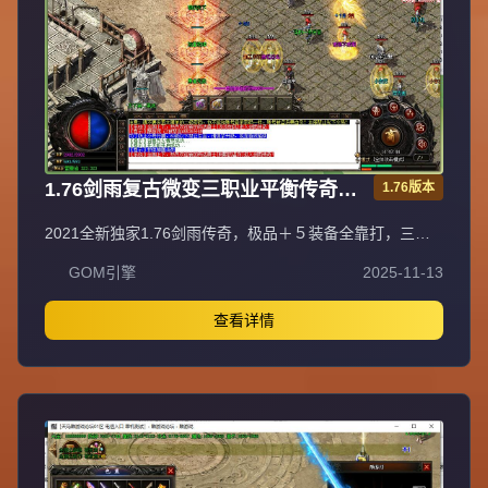
1.76剑雨复古微变三职业平衡传奇极
1.76版本
品＋５服务端[gom引擎]
2021全新独家1.76剑雨传奇，极品＋５装备全靠打，三职
业平衡法神超嗨战士超狂道士超叼！充值比例1元=10000元
GOM引擎
2025-11-13
宝+100积分+1金刚石（网银赠送100%），自助充值无优惠
渠道。爆率全开装备永久保值回收，不分新区老区永不打折
掉价，BOSS爆全服装备材料。55级召2虎王、60级召2白虎
查看详情
神王、65级召3白虎神王、70级召3白虎魔王、75级召3飞龙
圣兽，地图多BOSS多不抢怪。新区第二天下午合区，晚上
8点激情攻沙首沙奖励188-588，后期合区有奖励。最新GK
插件100%封外挂，绿色游戏装备技能精密调整PK平衡。每
天多新区重金广告宣传，不乱合区保障发展，花钱有保障。
注册设密码保护防盗号，十年传奇梦回忆兄弟情，打造长期
稳定品牌大服。