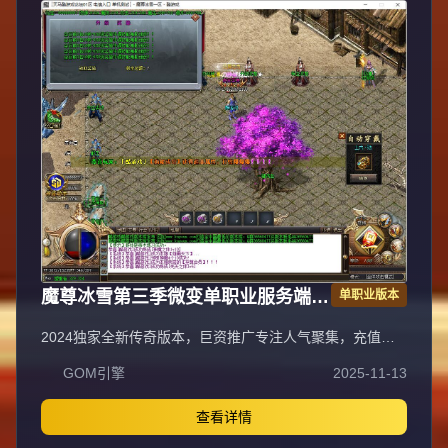
魔尊冰雪第三季微变单职业服务端
单职业版本
GOM引擎
2024独家全新传奇版本，巨资推广专注人气聚集，充值比
例1:1公平消费。每日五区滚动开放
GOM引擎
2025-11-13
（10:30/13:30/16:30/19:30/22:30），新区火爆人气爆棚。
全装备怪物爆率无保留，物品来源完全透明，公平爆装系
统；重金定制GK反外挂系统，全面封禁外挂/加速/辅助，打
查看详情
造绿色公平环境。每日五区连开人气霸屏，次日合区第三天