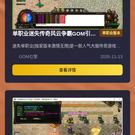
单职业迷失传奇风云争霸GOM引擎
单职业版本
服务端
迷失单职业[独家版本激情无限]是一款人气大服传奇游戏，
装备、等级轻松获取，上线即可直接PK，无需充值，不花
GOM引擎
2025-11-13
一分钱即可畅玩，支持无线刷元宝、无充值直接领取顶赞，
封挂稳定长期，采用无GM管理模式。QQ①群：易玩版本
库。抵制不良游戏，拒绝盗版游戏，注意自身保护，谨防受
查看详情
骗上当，适度游戏益脑，沉迷游戏伤身，合理安排时间，享
受健康生活。