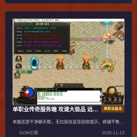
统一攻沙，激情PK体验。装备全靠野外爆出无商城售卖，
投入时间可享爆装乐趣与收益；每日重金广告投放，主播平
台+发布站全渠道推荐高人气保障。郑重声明：无充值比例/
优惠不卖装备，公平无黑幕；防盗提示：不设二级密码保护
账号安全谨防诈骗。
单职业传奇服务端 攻速大极品 远征
单职业版本
版 GOM引擎
本服还原干净聊天框，无垃圾信息及回收提示，商铺不售材
料全靠打怪，永久回收物品均由怪物爆出。游戏问题可QQ
GOM引擎
2025-11-13
群联系客服完美解答，无论是否消费均用心服务，所有玩家