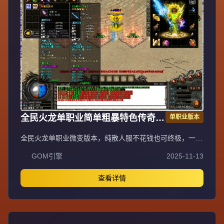
全民火龙单职业简单粗暴特色传奇版
单职业版本
GOM引擎
全民火龙单职业微变版本，纯散人服不花钱也可终极，一切
靠打无合成，散人打金地图多怪物刷新速度快，装备货币保
GOM引擎
2025-11-13
值，每日人品大爆发轻松300+收入。每天稳定四区开放
（10:30 14:30 18:30 22:30），每个地图终极福利BOSS每
晚22:01刷新，首区攻沙奖励RMB 588无封顶。市场最强封
查看详情
挂系统24小时接受举报，提醒设置二级密码防扫号。适度游
戏益脑，拒绝盗版，享受健康生活。