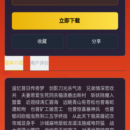
立即下载
收藏
分享
版本介绍
用户评价
遥忆昔日传奇梦 剑影刀光杀气浓 兄弟情深悲欢
共 夫妻恩爱生死同杀猫逐鹿出新村 斩妖除魔入
盟重 近观绿涛汇碧海 远眺青山有苍松也曾毒蛇
遭蛇吻 也曾矿工做苦工 也曾惊喜暴神兵 也曾
郁闷砍蛆虫熬到三五学终技 从此天下我英雄初次
攻城显身手 沙城遍地是蛟龙道法施威电符猛 战