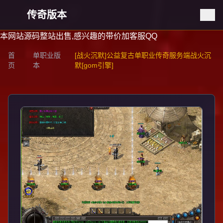
传奇版本
本网站源码整站出售,感兴趣的带价加客服QQ
首
单职业版
[战火沉默]公益复古单职业传奇服务端战火沉
页
本
默[gom引擎]