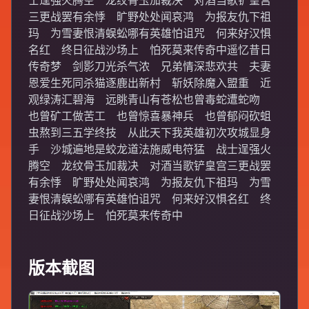
士逞强火腾空 龙纹骨玉加裁决 对酒当歌铲皇宫
三更战罢有余悸 旷野处处闻哀鸿 为报友仇下祖
玛 为雪妻恨清蜈蚣哪有英雄怕诅咒 何来好汉惧
名红 终日征战沙场上 怕死莫来传奇中遥忆昔日
传奇梦 剑影刀光杀气浓 兄弟情深悲欢共 夫妻
恩爱生死同杀猫逐鹿出新村 斩妖除魔入盟重 近
观绿涛汇碧海 远眺青山有苍松也曾毒蛇遭蛇吻
也曾矿工做苦工 也曾惊喜暴神兵 也曾郁闷砍蛆
虫熬到三五学终技 从此天下我英雄初次攻城显身
手 沙城遍地是蛟龙道法施威电符猛 战士逞强火
腾空 龙纹骨玉加裁决 对酒当歌铲皇宫三更战罢
有余悸 旷野处处闻哀鸿 为报友仇下祖玛 为雪
妻恨清蜈蚣哪有英雄怕诅咒 何来好汉惧名红 终
日征战沙场上 怕死莫来传奇中
版本截图