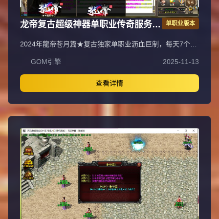
龙帝复古超级神器单职业传奇服务端
单职业版本
GOM引擎
2024年龍帝苍月篇★复古独家单职业沥血巨制，每天7个新
区开放（0点、10点、13点、15点、18点、20点、22
GOM引擎
2025-11-13
点），1元=100000元宝+100荣誉+1000龍币+1充值点，无
合成所有装备全靠打，装备材料全爆让时间更值钱，新服合
区后攻城晚上统一拿沙奖励千元RMB，万元封挂网关严惩
查看详情
外挂，六年老品牌长期良心服，老板玩家都能激情玩！