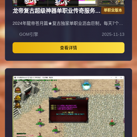
龙帝复古超级神器单职业传奇服务端
单职业版本
GOM引擎
2024年龍帝苍月篇★复古独家单职业沥血巨制，每天7个新
区开放（0点、10点、13点、15点、18点、20点、22
GOM引擎
2025-11-13
点），1元=100000元宝+100荣誉+1000龍币+1充值点，无
合成所有装备全靠打，装备材料全爆让时间更值钱，新服合
区后攻城晚上统一拿沙奖励千元RMB，万元封挂网关严惩
查看详情
外挂，六年老品牌长期良心服，老板玩家都能激情玩！