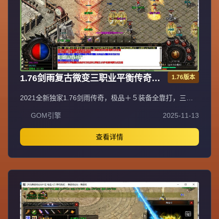
1.76剑雨复古微变三职业平衡传奇极
1.76版本
品＋５服务端[gom引擎]
2021全新独家1.76剑雨传奇，极品＋５装备全靠打，三职
业平衡法神超嗨战士超狂道士超叼！充值比例1元=10000元
GOM引擎
2025-11-13
宝+100积分+1金刚石（网银赠送100%），自助充值无优惠
渠道。爆率全开装备永久保值回收，不分新区老区永不打折
掉价，BOSS爆全服装备材料。55级召2虎王、60级召2白虎
查看详情
神王、65级召3白虎神王、70级召3白虎魔王、75级召3飞龙
圣兽，地图多BOSS多不抢怪。新区第二天下午合区，晚上
8点激情攻沙首沙奖励188-588，后期合区有奖励。最新GK
插件100%封外挂，绿色游戏装备技能精密调整PK平衡。每
天多新区重金广告宣传，不乱合区保障发展，花钱有保障。
注册设密码保护防盗号，十年传奇梦回忆兄弟情，打造长期
稳定品牌大服。