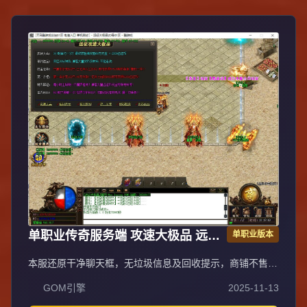
投入时间可享爆装乐趣与收益；每日重金广告投放，主播平
台+发布站全渠道推荐高人气保障。郑重声明：无充值比例/
优惠不卖装备，公平无黑幕；防盗提示：不设二级密码保护
账号安全谨防诈骗。
单职业传奇服务端 攻速大极品 远征
单职业版本
版 GOM引擎
本服还原干净聊天框，无垃圾信息及回收提示，商铺不售材
料全靠打怪，永久回收物品均由怪物爆出。游戏问题可QQ
GOM引擎
2025-11-13
群联系客服完美解答，无论是否消费均用心服务，所有玩家
公平对待。交易安全需通过商铺RMB点交易，提现手续费