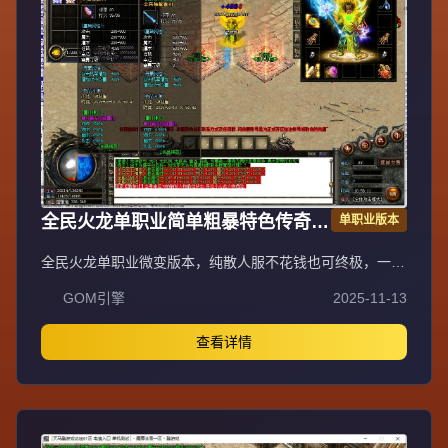
全民火龙单职业简单粗暴特色传奇版
单职业版本
GOM引擎
全民火龙单职业微变版本，纯散人服不花钱也可终极，一切
靠打无合成，散人打金地图多怪物刷新速度快，装备货币保
GOM引擎
2025-11-13
值，每日人品大爆发轻松300+收入。每天稳定四区开放
（10:30 14:30 18:30 22:30），每个地图终极福利BOSS每
晚22:01刷新，首区攻沙奖励RMB 588无封顶。市场最强封
查看详情
挂系统24小时接受举报，提醒设置二级密码防扫号。适度游
戏益脑，拒绝盗版，享受健康生活。