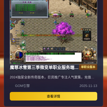
魔尊冰雪第三季微变单职业服务端
单职业版本
GOM引擎
2024独家全新传奇版本，巨资推广专注人气聚集，充值比
例1:1公平消费。每日五区滚动开放
GOM引擎
2025-11-13
（10:30/13:30/16:30/19:30/22:30），新区火爆人气爆棚。
全装备怪物爆率无保留，物品来源完全透明，公平爆装系
统；重金定制GK反外挂系统，全面封禁外挂/加速/辅助，打
查看详情
造绿色公平环境。每日五区连开人气霸屏，次日合区第三天
统一攻沙，激情PK体验。装备全靠野外爆出无商城售卖，