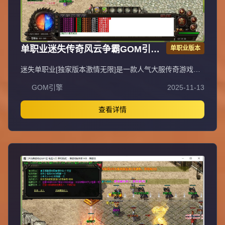
单职业迷失传奇风云争霸GOM引擎
单职业版本
服务端
迷失单职业[独家版本激情无限]是一款人气大服传奇游戏，
装备、等级轻松获取，上线即可直接PK，无需充值，不花
GOM引擎
2025-11-13
一分钱即可畅玩，支持无线刷元宝、无充值直接领取顶赞，
封挂稳定长期，采用无GM管理模式。QQ①群：易玩版本
库。抵制不良游戏，拒绝盗版游戏，注意自身保护，谨防受
查看详情
骗上当，适度游戏益脑，沉迷游戏伤身，合理安排时间，享
受健康生活。