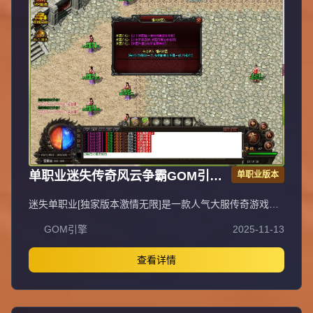
单职业迷失传奇风云争霸GOM引擎
单职业版本
服务端
迷失单职业[独家版本激情无限]是一款人气大服传奇游戏，
装备、等级轻松获取，上线即可直接PK，无需充值，不花
GOM引擎
2025-11-13
一分钱即可畅玩，支持无线刷元宝、无充值直接领取顶赞，
封挂稳定长期，采用无GM管理模式。QQ①群：易玩版本
库。抵制不良游戏，拒绝盗版游戏，注意自身保护，谨防受
查看详情
骗上当，适度游戏益脑，沉迷游戏伤身，合理安排时间，享
受健康生活。