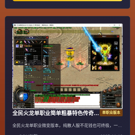
神王、65级召3白虎神王、70级召3白虎魔王、75级召3飞龙
圣兽，地图多BOSS多不抢怪。新区第二天下午合区，晚上
8点激情攻沙首沙奖励188-588，后期合区有奖励。最新GK
插件100%封外挂，绿色游戏装备技能精密调整PK平衡。每
天多新区重金广告宣传，不乱合区保障发展，花钱有保障。
注册设密码保护防盗号，十年传奇梦回忆兄弟情，打造长期
稳定品牌大服。
全民火龙单职业简单粗暴特色传奇版
单职业版本
GOM引擎
全民火龙单职业微变版本，纯散人服不花钱也可终极，一切
靠打无合成，散人打金地图多怪物刷新速度快，装备货币保