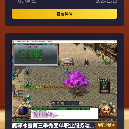
GOM引擎
2025-11-13
值，每日人品大爆发轻松300+收入。每天稳定四区开放
（10:30 14:30 18:30 22:30），每个地图终极福利BOSS每
晚22:01刷新，首区攻沙奖励RMB 588无封顶。市场最强封
查看详情
挂系统24小时接受举报，提醒设置二级密码防扫号。适度游
戏益脑，拒绝盗版，享受健康生活。
魔尊冰雪第三季微变单职业服务端
单职业版本