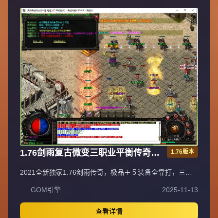
1.76剑雨复古微变三职业平衡传奇极
1.76版本
品＋５服务端[gom引擎]
2021全新独家1.76剑雨传奇，极品＋５装备全靠打，三职
业平衡法神超嗨战士超狂道士超叼！充值比例1元=10000元
GOM引擎
2025-11-13
宝+100积分+1金刚石（网银赠送100%），自助充值无优惠
渠道。爆率全开装备永久保值回收，不分新区老区永不打折
掉价，BOSS爆全服装备材料。55级召2虎王、60级召2白虎
查看详情