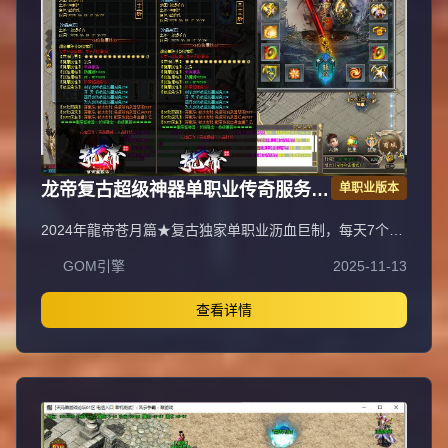
龙帝复古超级神器单职业传奇服务端
单职业版本
GOM引擎
2024年龍帝苍月篇★复古独家单职业沥血巨制，每天7个新
区开放（0点、10点、13点、15点、18点、20点、22
GOM引擎
2025-11-13
点），1元=100000元宝+100荣誉+1000龍币+1充值点，无
合成所有装备全靠打，装备材料全爆让时间更值钱，新服合
区后攻城晚上统一拿沙奖励千元RMB，万元封挂网关严惩
查看详情
外挂，六年老品牌长期良心服，老板玩家都能激情玩！