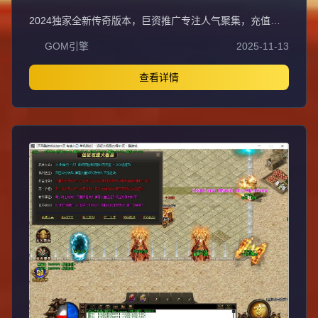
GOM引擎
2024独家全新传奇版本，巨资推广专注人气聚集，充值比
例1:1公平消费。每日五区滚动开放
GOM引擎
2025-11-13
（10:30/13:30/16:30/19:30/22:30），新区火爆人气爆棚。
全装备怪物爆率无保留，物品来源完全透明，公平爆装系
统；重金定制GK反外挂系统，全面封禁外挂/加速/辅助，打
查看详情
造绿色公平环境。每日五区连开人气霸屏，次日合区第三天
统一攻沙，激情PK体验。装备全靠野外爆出无商城售卖，
投入时间可享爆装乐趣与收益；每日重金广告投放，主播平
台+发布站全渠道推荐高人气保障。郑重声明：无充值比例/
优惠不卖装备，公平无黑幕；防盗提示：不设二级密码保护
账号安全谨防诈骗。