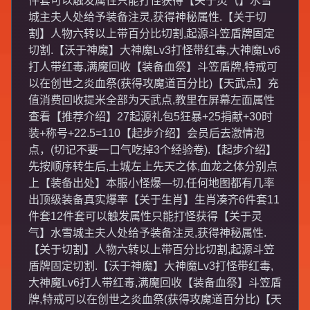
件套可以触发属性只能打怪获得【关于灵气】水雪
城主夫人处给予装备注灵,获得神秘属性.【关于切
割】人物六转以上带百分比切割,起源斗笠盾牌固定
切割.【沃于神魔】大神魔Lv3打怪带红毒,大神魔Lv6
打人带红毒,满魔回收【装备血祭】斗笠盾牌,特戒可
以在创世之炎血祭(获得攻魔道百分比)【天武点】充
值消费回收提米全部为天武点,教里在屏幕左面属性
查看【推荐介绍】27起源礼包5狂暴+25捐献+30时
装+称号+22.5=110【起步介绍】会员后去激情泡
点，(切记不要一口气吃掉3个经验卷).【起步介绍】
先按顺序转生后,土城左上先天之体,血龙之体分别点
上【装备出处】本服小怪爆—切,任何地图都有几率
出顶级装备真实爆率【关于生肖】生肖凑齐6件套11
件套12件套可以触发属性只能打怪获得【关于灵
气】水雪城主夫人处给予装备注灵,获得神秘属性.
【关于切割】人物六转以上带百分比切割,起源斗笠
盾牌固定切割.【沃于神魔】大神魔Lv3打怪带红毒,
大神魔Lv6打人带红毒,满魔回收【装备血祭】斗笠盾
牌,特戒可以在创世之炎血祭(获得攻魔道百分比)【天