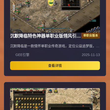
沉默降临特色神器单职业版翎风引擎
单职业版本
传奇服务端
沉默降临是一款情怀单职业传奇游戏，定位公益追梦版，为
长期服，装备保值，拒绝快餐模式。特色包含唯一赞助
GEE引擎
2025-11-13
3600沉默币狂暴之力，300沉默币普通沙捐，2000沉默币
神豪沙捐，3000沉默币神魔保底（保底8800沉默币）。账
号档次分两档：落地全满号（狂暴3+沙捐50+赞助36+神魔
查看详情
88，共177元）、大哥全满号（含额外祈福20次，共353
元），无隐藏消费与比例。宝宝成长：0级战兽、50级高级
战兽、55级超级战兽、58级终极战兽（群攻）。开荒路
线：落地矿区打白怪（狂风项链戒指）→全图圣兽→粉色装
备（爪子吸血头）→渡劫选左边吸血命格→合特殊优先盾→
开黄（紫色追梦效率低不建议）→开红（可卡怪或堆属性）
→开人行。重要提示：十步一杀在56级震天宫三层花费888
万金币获得，入口坐标97.17，称号卷轴通过活动或蓝色怪
（圣兽）、恭喜发财爆出。郑重承诺爆率全开、公平公正，