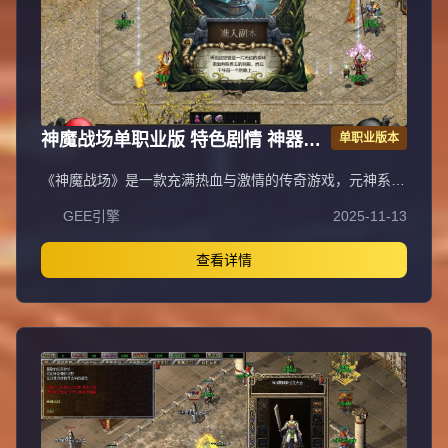
神魔战场单职业版 特色剧情 神器专
单职业版本
属 翎风引擎传奇服务端
《神魔战场》是一款充满热血与激情的传奇游戏，元神系统
作为核心特色玩法，拥有强大耐玩性与探索性，是散人玩家
GEE引擎
2025-11-13
逆袭高富帅的快捷之路。游戏包含元神系统（青龙、白虎、
朱雀、玄武元神，满级120级，玄武元神可学阴阳召唤召唤
同步属性宝宝，材料靠打怪大量爆出自动食用）、人物神力
查看详情
·坐骑系统（满级坐骑倍攻+20%、爆率+40%、伤害+20%，
9级带传送，灵魂宝石与元宝靠打怪）、强力元素·称号系统
（满级称号攻+10%、体力+10%、魔力+10%、致命
+10%、暴击抗+10%，顶级激活护体神盾，材料靠打怪），
以及泰亚史诗特色玩法（幸运最高12激活刀刀最高攻击，武
器准确+30，前100级经验卷打怪，后120级埋没之城副本，
青铜赞助以上可紫装鉴定）。长期玩法耐玩，助玩家在神魔
战场脱颖而出。