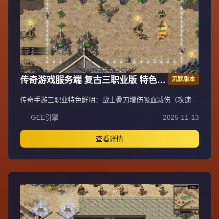
传奇游戏服务端 复古三职业版 特色技
沉默版本
能buff 翎风引擎
传奇手游三职业特色鲜明：战士叠刀增伤吸血减伤（攻速上
限30，每1点攻速=1层叠刀，切割+吸血+伤害抵抗）；法师
GEE引擎
2025-11-13
无情的刷怪机器（10级群雷11X11范围，无CD流星火雨，
高施法速度）；道士宝宝契合度系统（初始50%攻击契合
度，双防契合度120%，生命契合度150%，宝宝享人物防
查看详情
御/魔域/生命/道术加成）。新手上线需领取任务列表，召唤
宠物（商场购买，每级+1全属性上限50级），左上角功能
含智能挂机、宝石合成、自动喝药等。比奇城30级内可免费
召唤虎卫，独家技能战士十方斩（2X2 AOE 5%吸血）、法
师幽冥龙炎（8X8 AOE 15秒CD推怪）、道士阴阳法环（魔
法盾）优先获取。一大陆比奇：野外怪掉极品装备（整套
+50%经验），鸡王爆鸡王剑（战士神器），兽王甲（挂机
回血蓝），僵尸洞小怪掉技能书页（3-4级成功率100%，9