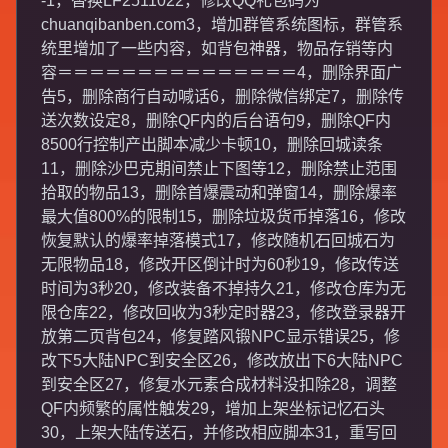
-1，替换LF2511022，修改QQ礼包码为
chuanqibanben.com3，增加群管系统图标，群管系
统里增加了一些内容，如背包神器，物品存销等内
容＝＝＝＝＝＝＝＝＝＝＝＝＝＝＝4，删除界面广
告5，删除商行自动喊话6，删除微信绑定7，删除传
送次数设定8，删除QF内的后台语句9，删除QF内
8500行控制产出脚本减少卡顿10，删除回城读条
11，删除沙巴克期间禁止下图等12，删除禁止范围
拾取的物品13，删除首爆震动和弹窗14，删除爆率
最大值800%的限制15，删除垃圾货币掉落16，修改
恢复默认的爆率掉落模式17，修改随机石回城石为
无限物品18，修改开区倒计时为60秒19，修改传送
时间为3秒20，修改装备不掉持久21，修改仓库为无
限仓库22，修改回收为3秒定时器23，修改登录器开
放第二页背包24，修复踏风锻NPC显示错误25，修
改下5大陆NPC到安全区26，修改放出下6大陆NPC
到安全区27，修复水元素合成材料没扣除28，调整
QF内频繁的属性触发29，增加上架坐标记忆石头
30，上架大陆传送石，并修改相应脚本31，重写回