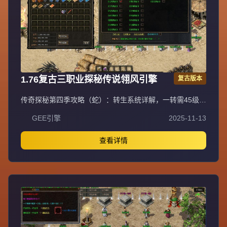
听取玩家意见重金酬谢，致力于良好游戏体验。沉默币充值
比例1:100。
1.76复古三职业探秘传说翎风引擎
复古版本
传奇探秘第四季攻略（蛇）：转生系统详解，一转需45级，
本职业沃玛一套加武器（炼狱、魔杖、银蛇）；二转48级，
GEE引擎
2025-11-13
本职业祖玛一套加武器（裁决之杖、骨玉权杖、龙纹剑），
开放卧龙地图；三转需三职业祖玛各一套加武器各一把，开
放魔龙地图；四转本职业赤月一套加武器（屠龙、噬魂、逍
查看详情
遥扇），开放火龙洞；五转赤月各职业一套加武器各一把
（屠龙、噬魂法杖、逍遥扇），开放第二大陆。转生每次增
加0.01倍伤害，卧龙怪挖去获得。