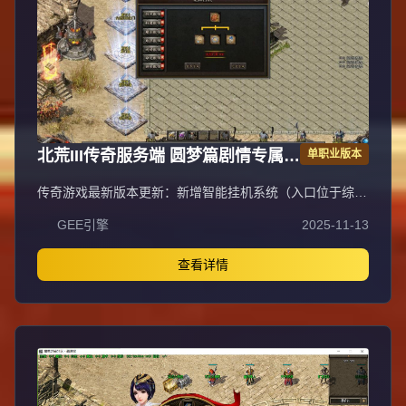
级技能触发神秘称号），装备强化分极品（+7卷轴，触发称
号最高+60伤害）、星星（88星每2星+0.01倍攻击）、宝石
（5级合成，NPC打孔1大陆3孔2大陆5孔），称号收集
（BOSS材料、特殊装备、灭世者得群攻技能/元素属性），
转生系统（一二三转，三转进二大陆强制），专属神器（沃
玛/祖玛兑换，元宝激活）。二大陆土城：幻境每2小时开放
20分钟（幻3-4刷金最快，幻10打boss点最快），特戒（麻
痹/复活/隐身/技能等6个搭配），生肖（12种特效，幻境使
北荒III传奇服务端 圆梦篇剧情专属神
单职业版本
者掉落，合成地级），战马BUFF（精英/首领掉落，洗练品
质特效）。小提示：祖玛装备存NPC打孔（3孔赚），一大
器单职业版翎风引擎
传奇游戏最新版本更新：新增智能挂机系统（入口位于综合
陆统治者称号（BOSS点+1），蜈蚣洞死亡棺材刷钱快，幸
服务内），优化所有怪物爆率（专属与材料爆率大幅提
运9点以上每点+0.01攻击，比奇东门世界BOSS（法师道士
GEE引擎
2025-11-13
升），新增三个不爆物品，同步上线手写攻略（建议配合查
无伤）。
询系统游玩，游戏难度适中）。增加元宝获取途径（杀怪即
可获得元宝，适配后期高消耗需求），新增两个背包神器，
查看详情
调整金币获取规则（不同赞助等级对应不同获取量），金币
回收倍率与赞助等级挂钩。修复3个剧情地图因不刷怪导致
的中断问题，解决强化框不显示无法强化的故障，优化杀怪
点变量及称号领取条件（一晚上可领完）。整理土城NPC布
局（删除无用NPC，界面更整洁），新增GM可控真假爆率
系统，优化人物初始攻速（非无限刀）。完成多处剧情地图
问题修复与优化：赤沙龙城材料调整；剧情二四个NPC货币