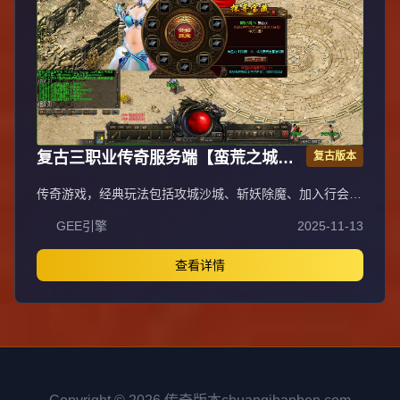
消耗、材料及概率优化（适配周服节奏）；剧情三老者/尊
者材料数量与成功率优化、老马猴/卖酒老头/定海神针合成
修改、震天凯/穿针引线合成问题修复；云顶天宫进图条件
调整，难度适当降低。
复古三职业传奇服务端【蛮荒之城】
复古版本
翎风引擎
传奇游戏，经典玩法包括攻城沙城、斩妖除魔、加入行会，
体验兄弟情深、夫妻恩爱的社交乐趣。早期从新村杀猫逐鹿
GEE引擎
2025-11-13
起步，历经矿工挖苦、毒蛇冒险，惊喜暴神兵，郁闷砍蛆
虫，升级学终技成就英雄。法师道法施威电符猛，战士火腾
空龙纹骨玉裁决，对酒当歌铲皇宫。为报友仇下祖玛，为雪
查看详情
妻恨清蜈蚣，无畏诅咒名红，终日征战沙场，热血传奇体
验。