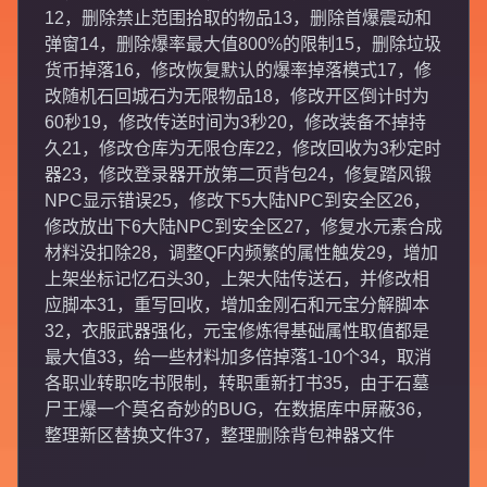
12，删除禁止范围拾取的物品13，删除首爆震动和
弹窗14，删除爆率最大值800%的限制15，删除垃圾
货币掉落16，修改恢复默认的爆率掉落模式17，修
改随机石回城石为无限物品18，修改开区倒计时为
60秒19，修改传送时间为3秒20，修改装备不掉持
久21，修改仓库为无限仓库22，修改回收为3秒定时
器23，修改登录器开放第二页背包24，修复踏风锻
NPC显示错误25，修改下5大陆NPC到安全区26，
修改放出下6大陆NPC到安全区27，修复水元素合成
材料没扣除28，调整QF内频繁的属性触发29，增加
上架坐标记忆石头30，上架大陆传送石，并修改相
应脚本31，重写回收，增加金刚石和元宝分解脚本
32，衣服武器强化，元宝修炼得基础属性取值都是
最大值33，给一些材料加多倍掉落1-10个34，取消
各职业转职吃书限制，转职重新打书35，由于石墓
尸王爆一个莫名奇妙的BUG，在数据库中屏蔽36，
整理新区替换文件37，整理删除背包神器文件