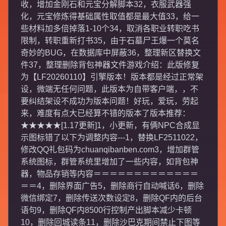
收，增加金刚石和元宝分解脚本32，衣服武器强
化，元宝修炼得基础属性取值都是最大值33，给一
些材料加多倍掉落1-10个34，取消各职业转职吃书
限制，转职重新打书35，由于石墓尸王爆一个莫名
奇妙的BUG，在数据库中屏蔽36，整理新区替换文
件37，整理删除背包神器文件游戏介绍：此版修复
为【LF20260110】引擎版本！版本都是经过正常架
设，微端无任何问题，此版本为自带客户端，，不
要纠结架设不成功为版本问题！好玩，爱玩，劳起
来，难度有点大已经算不错的版本了版本推荐：
★★★★★[1.17更新]1，小更新，有俩NPC合成显
示图标错了以下为调整内容---1，替换LF2511022，
修改QQ礼包码为chuanqibanben.com3，增加群管
系统图标，群管系统里增加了一些内容，如背包神
器，物品存销等内容＝＝＝＝＝＝＝＝＝＝＝＝＝
＝＝4，删除界面广告5，删除商行自动喊话6，删除
微信绑定7，删除传送次数设定8，删除QF内的后台
语句9，删除QF内8500行控制产出脚本减少卡顿
10，删除回城读条11，删除沙巴克期间禁止下图等