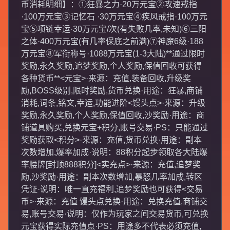
币消耗明细】：①狂暴之力·20万元宝②攻速戒指
·100万元宝③记忆石 ·30万元宝④疾风戒指·100万元
宝⑤项链幸运·30万元宝/次(有失败几率,未知)⑥三阳
之体·400万元宝(有几率保底之前满)⑦神魔6级·188
万元宝⑧军衔称号·1088万元宝(1-3大陆)**通过限时
奖励,永久奖励,追梦奖励,个人奖励,保值回收可获得
各种货币**<元宝>·来源：充值,装备回收,升级奖
励,BOSS级别,限时奖励,货币兑换·用途：狂暴,商铺
消耗,词条,铭文,幸运,功能进阶<馒头点>·来源：升级
奖励,永久奖励,个人奖励,保值回收,沙奖励·用途：商
铺道具购买,兑换元宝+积分,账号交易·PS：只能通过
奖励获取<积分>·来源：充值,货币兑换·用途：副本
次数增加,爆率加成·说明：88积分起步领取各大陆爆
率腰牌[封顶888积分]<实充点>·来源：充值,追梦奖
励,沙奖励·用途：副本次数增加,暴怒几率加成,转区
凭证·说明：唯一直充福利,追梦奖励也可获得<交易
币>·来源：充值 馒头点兑换·用途：兑换充值,商铺交
易,账号交易·说明：仅作为玩家之间交易货币,可兑换
元宝获得实际充值点·PS：用途多不代表必须充值,