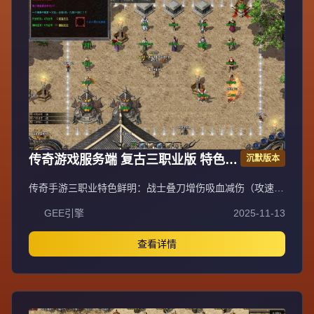
传奇游戏服务端 复古三职业版 特色技
沉默版本
能buff 翎风引擎
传奇手游三职业特色鲜明：战士叠刀增伤吸血减伤（攻速上
限30，每1点攻速=1层叠刀，切割+吸血+伤害抵抗）；法师
GEE引擎
2025-11-13
无情的刷怪机器（10级群雷11X11范围，无CD流星火雨，
高施法速度）；道士宝宝契合度系统（初始50%攻击契合
度，双防契合度120%，生命契合度150%，宝宝享人物防
查看详情
御/魔域/生命/道术加成）。新手上线需领取任务列表，召唤
宠物（商场购买，每级+1全属性上限50级），左上角功能
含智能挂机、宝石合成、自动喝药等。比奇城30级内可免费
召唤虎卫，独家技能战士十方斩（2X2 AOE 5%吸血）、法