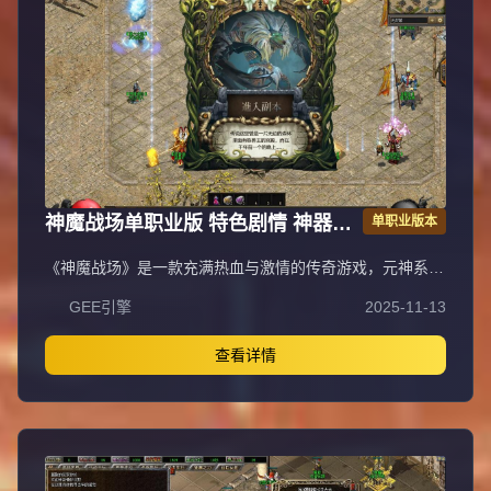
神魔战场单职业版 特色剧情 神器专
单职业版本
属 翎风引擎传奇服务端
《神魔战场》是一款充满热血与激情的传奇游戏，元神系统
作为核心特色玩法，拥有强大耐玩性与探索性，是散人玩家
GEE引擎
2025-11-13
逆袭高富帅的快捷之路。游戏包含元神系统（青龙、白虎、
朱雀、玄武元神，满级120级，玄武元神可学阴阳召唤召唤
同步属性宝宝，材料靠打怪大量爆出自动食用）、人物神力
查看详情
·坐骑系统（满级坐骑倍攻+20%、爆率+40%、伤害+20%，
9级带传送，灵魂宝石与元宝靠打怪）、强力元素·称号系统
（满级称号攻+10%、体力+10%、魔力+10%、致命
+10%、暴击抗+10%，顶级激活护体神盾，材料靠打怪），
以及泰亚史诗特色玩法（幸运最高12激活刀刀最高攻击，武
器准确+30，前100级经验卷打怪，后120级埋没之城副本，