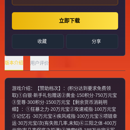
立即下载
收藏
分享
版本介绍
用户评价
游戏介绍：【赞助档次】：(积分达到要求免费领
取)①白银·新手礼包赠送②黄金·150积分·750万元宝
③至尊·300积分·1500万元宝【剩余货币消耗明
细】：①狂暴之力·20万元宝②攻速戒指·100万元宝
③记忆石 ·30万元宝④疾风戒指·100万元宝⑤项链幸
运·30万元宝/次(有失败几率,未知)⑥三阳之体·400万