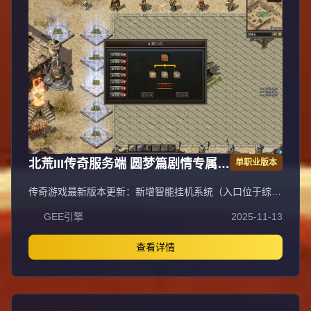
师幽冥龙炎（8X8 AOE 15秒CD推怪）、道士阴阳法环（魔
法盾）优先获取。一大陆比奇：野外怪掉极品装备（整套
+50%经验），鸡王爆鸡王剑（战士神器），兽王甲（挂机
回血蓝），僵尸洞小怪掉技能书页（3-4级成功率100%，9
级技能触发神秘称号），装备强化分极品（+7卷轴，触发称
号最高+60伤害）、星星（88星每2星+0.01倍攻击）、宝石
（5级合成，NPC打孔1大陆3孔2大陆5孔），称号收集
（BOSS材料、特殊装备、灭世者得群攻技能/元素属性），
转生系统（一二三转，三转进二大陆强制），专属神器（沃
玛/祖玛兑换，元宝激活）。二大陆土城：幻境每2小时开放
20分钟（幻3-4刷金最快，幻10打boss点最快），特戒（麻
痹/复活/隐身/技能等6个搭配），生肖（12种特效，幻境使
北荒III传奇服务端 圆梦篇剧情专属神
单职业版本
者掉落，合成地级），战马BUFF（精英/首领掉落，洗练品
质特效）。小提示：祖玛装备存NPC打孔（3孔赚），一大
器单职业版翎风引擎
传奇游戏最新版本更新：新增智能挂机系统（入口位于综合
陆统治者称号（BOSS点+1），蜈蚣洞死亡棺材刷钱快，幸
服务内），优化所有怪物爆率（专属与材料爆率大幅提
运9点以上每点+0.01攻击，比奇东门世界BOSS（法师道士
GEE引擎
2025-11-13
升），新增三个不爆物品，同步上线手写攻略（建议配合查
无伤）。
询系统游玩，游戏难度适中）。增加元宝获取途径（杀怪即
可获得元宝，适配后期高消耗需求），新增两个背包神器，
查看详情
调整金币获取规则（不同赞助等级对应不同获取量），金币
回收倍率与赞助等级挂钩。修复3个剧情地图因不刷怪导致
的中断问题，解决强化框不显示无法强化的故障，优化杀怪
点变量及称号领取条件（一晚上可领完）。整理土城NPC布