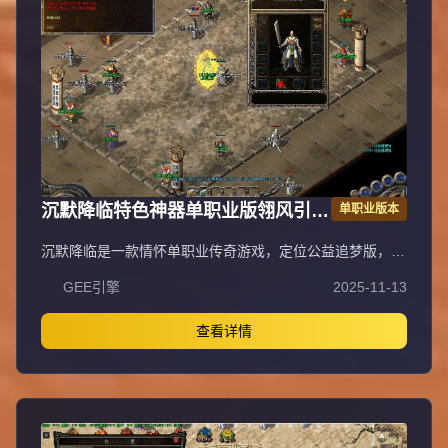
青铜赞助以上可紫装鉴定）。长期玩法耐玩，助玩家在神魔
战场脱颖而出。
沉默降临特色神器单职业版翎风引擎
单职业版本
传奇服务端
沉默降临是一款情怀单职业传奇游戏，定位公益追梦版，为
长期服，装备保值，拒绝快餐模式。特色包含唯一赞助
GEE引擎
2025-11-13
3600沉默币狂暴之力，300沉默币普通沙捐，2000沉默币
神豪沙捐，3000沉默币神魔保底（保底8800沉默币）。账
号档次分两档：落地全满号（狂暴3+沙捐50+赞助36+神魔
查看详情
88，共177元）、大哥全满号（含额外祈福20次，共353
元），无隐藏消费与比例。宝宝成长：0级战兽、50级高级
战兽、55级超级战兽、58级终极战兽（群攻）。开荒路
线：落地矿区打白怪（狂风项链戒指）→全图圣兽→粉色装
备（爪子吸血头）→渡劫选左边吸血命格→合特殊优先盾→