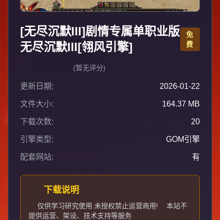
[无尽沉默III]剧情专属单职业版
免
无尽沉默III[翎风引擎]
费
(暂无评分)
更新日期:
2026-01-22
文件大小:
164.37 MB
下载次数:
20
引擎类型:
GOM引擎
配套网站:
有
下载说明
仅供学习研究使用.未授权禁止运营商用!
本站不
提供运营、架设、技术支持等服务