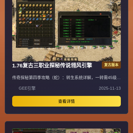
开黄（紫色追梦效率低不建议）→开红（可卡怪或堆属性）
→开人行。重要提示：十步一杀在56级震天宫三层花费888
万金币获得，入口坐标97.17，称号卷轴通过活动或蓝色怪
（圣兽）、恭喜发财爆出。郑重承诺爆率全开、公平公正，
听取玩家意见重金酬谢，致力于良好游戏体验。沉默币充值
比例1:100。
1.76复古三职业探秘传说翎风引擎
复古版本
传奇探秘第四季攻略（蛇）：转生系统详解，一转需45级，
本职业沃玛一套加武器（炼狱、魔杖、银蛇）；二转48级，
GEE引擎
2025-11-13
本职业祖玛一套加武器（裁决之杖、骨玉权杖、龙纹剑），
开放卧龙地图；三转需三职业祖玛各一套加武器各一把，开
放魔龙地图；四转本职业赤月一套加武器（屠龙、噬魂、逍
查看详情
遥扇），开放火龙洞；五转赤月各职业一套加武器各一把
（屠龙、噬魂法杖、逍遥扇），开放第二大陆。转生每次增
加0.01倍伤害，卧龙怪挖去获得。