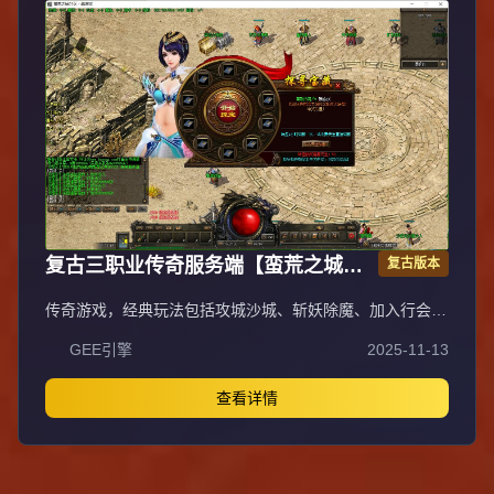
局（删除无用NPC，界面更整洁），新增GM可控真假爆率
系统，优化人物初始攻速（非无限刀）。完成多处剧情地图
问题修复与优化：赤沙龙城材料调整；剧情二四个NPC货币
消耗、材料及概率优化（适配周服节奏）；剧情三老者/尊
者材料数量与成功率优化、老马猴/卖酒老头/定海神针合成
修改、震天凯/穿针引线合成问题修复；云顶天宫进图条件
调整，难度适当降低。
复古三职业传奇服务端【蛮荒之城】
复古版本
翎风引擎
传奇游戏，经典玩法包括攻城沙城、斩妖除魔、加入行会，
体验兄弟情深、夫妻恩爱的社交乐趣。早期从新村杀猫逐鹿
GEE引擎
2025-11-13
起步，历经矿工挖苦、毒蛇冒险，惊喜暴神兵，郁闷砍蛆
虫，升级学终技成就英雄。法师道法施威电符猛，战士火腾
空龙纹骨玉裁决，对酒当歌铲皇宫。为报友仇下祖玛，为雪
查看详情
妻恨清蜈蚣，无畏诅咒名红，终日征战沙场，热血传奇体
验。