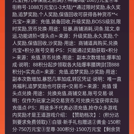
元宝(有几率保底之前满)⑦神魔6级·188万元宝⑧军
衔称号·1088万元宝(1-3大陆)**通过限时奖励,永久奖
励,追梦奖励,个人奖励,保值回收可获得各种货币**<
元宝>·来源：充值,装备回收,升级奖励,BOSS级别,限
时奖励,货币兑换·用途：狂暴,商铺消耗,词条,铭文,幸
运,功能进阶<馒头点>·来源：升级奖励,永久奖励,个
人奖励,保值回收,沙奖励·用途：商铺道具购买,兑换
元宝+积分,账号交易·PS：只能通过奖励获取<积分
>·来源：充值,货币兑换·用途：副本次数增加,爆率加
成·说明：88积分起步领取各大陆爆率腰牌[封顶888
积分]<实充点>·来源：充值,追梦奖励,沙奖励·用途：
副本次数增加,暴怒几率加成,转区凭证·说明：唯一直
充福利,追梦奖励也可获得<交易币>·来源：充值 馒
头点兑换·用途：兑换充值,商铺交易,账号交易·说
明：仅作为玩家之间交易货币,可兑换元宝获得实际
充值点·PS：用途多不代表必须充值,抢夺众多游戏
内奖励才是王道游戏介绍：【赞助档次】：(积分达
到要求免费领取)①白银·新手礼包赠送②黄金·150积
分·750万元宝③至尊·300积分·1500万元宝【剩余货