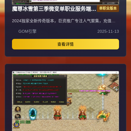
魔尊冰雪第三季微变单职业服务端
单职业版本
GOM引擎
2024独家全新传奇版本，巨资推广专注人气聚集，充值比
例1:1公平消费。每日五区滚动开放
GOM引擎
2025-11-13
（10:30/13:30/16:30/19:30/22:30），新区火爆人气爆棚。
全装备怪物爆率无保留，物品来源完全透明，公平爆装系
统；重金定制GK反外挂系统，全面封禁外挂/加速/辅助，打
查看详情
造绿色公平环境。每日五区连开人气霸屏，次日合区第三天
统一攻沙，激情PK体验。装备全靠野外爆出无商城售卖，
投入时间可享爆装乐趣与收益；每日重金广告投放，主播平
台+发布站全渠道推荐高人气保障。郑重声明：无充值比例/
优惠不卖装备，公平无黑幕；防盗提示：不设二级密码保护
账号安全谨防诈骗。