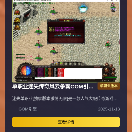
单职业迷失传奇风云争霸GOM引擎
单职业版本
服务端
迷失单职业[独家版本激情无限]是一款人气大服传奇游戏，
装备、等级轻松获取，上线即可直接PK，无需充值，不花
GOM引擎
2025-11-13
一分钱即可畅玩，支持无线刷元宝、无充值直接领取顶赞，
封挂稳定长期，采用无GM管理模式。QQ①群：易玩版本
库。抵制不良游戏，拒绝盗版游戏，注意自身保护，谨防受
查看详情
骗上当，适度游戏益脑，沉迷游戏伤身，合理安排时间，享