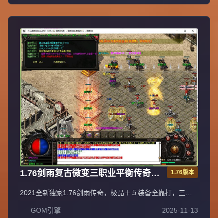
受健康生活。
1.76剑雨复古微变三职业平衡传奇极
1.76版本
品＋５服务端[gom引擎]
2021全新独家1.76剑雨传奇，极品＋５装备全靠打，三职
业平衡法神超嗨战士超狂道士超叼！充值比例1元=10000元
GOM引擎
2025-11-13
宝+100积分+1金刚石（网银赠送100%），自助充值无优惠