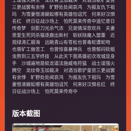
士逞强火腾空 龙纹骨玉加裁决 对酒当歌铲皇宫
三更战罢有余悸 旷野处处闻哀鸿 为报友仇下祖
玛 为雪妻恨清蜈蚣哪有英雄怕诅咒 何来好汉惧
名红 终日征战沙场上 怕死莫来传奇中遥忆昔日
传奇梦 剑影刀光杀气浓 兄弟情深悲欢共 夫妻
恩爱生死同杀猫逐鹿出新村 斩妖除魔入盟重 近
观绿涛汇碧海 远眺青山有苍松也曾毒蛇遭蛇吻
也曾矿工做苦工 也曾惊喜暴神兵 也曾郁闷砍蛆
虫熬到三五学终技 从此天下我英雄初次攻城显身
手 沙城遍地是蛟龙道法施威电符猛 战士逞强火
腾空 龙纹骨玉加裁决 对酒当歌铲皇宫三更战罢
有余悸 旷野处处闻哀鸿 为报友仇下祖玛 为雪
妻恨清蜈蚣哪有英雄怕诅咒 何来好汉惧名红 终
日征战沙场上 怕死莫来传奇中
版本截图