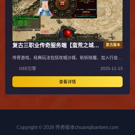
修改、震天凯/穿针引线合成问题修复；云顶天宫进图条件
调整，难度适当降低。
复古三职业传奇服务端【蛮荒之城】
复古版本
翎风引擎
传奇游戏，经典玩法包括攻城沙城、斩妖除魔、加入行会，
体验兄弟情深、夫妻恩爱的社交乐趣。早期从新村杀猫逐鹿
GEE引擎
2025-11-13
起步，历经矿工挖苦、毒蛇冒险，惊喜暴神兵，郁闷砍蛆
虫，升级学终技成就英雄。法师道法施威电符猛，战士火腾
空龙纹骨玉裁决，对酒当歌铲皇宫。为报友仇下祖玛，为雪
查看详情
妻恨清蜈蚣，无畏诅咒名红，终日征战沙场，热血传奇体
验。
Copyright © 2026 传奇版本chuanqibanben.com