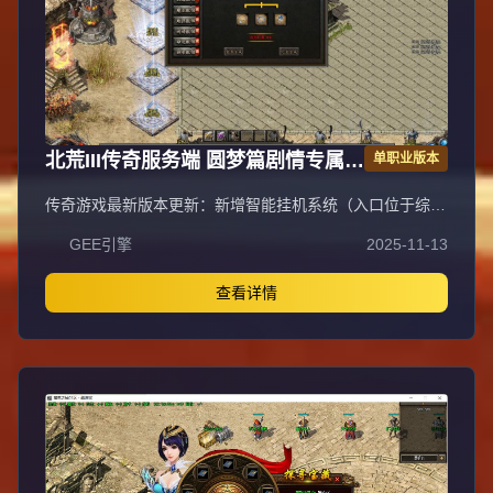
号最高+60伤害）、星星（88星每2星+0.01倍攻击）、宝石
（5级合成，NPC打孔1大陆3孔2大陆5孔），称号收集
（BOSS材料、特殊装备、灭世者得群攻技能/元素属性），
转生系统（一二三转，三转进二大陆强制），专属神器（沃
玛/祖玛兑换，元宝激活）。二大陆土城：幻境每2小时开放
20分钟（幻3-4刷金最快，幻10打boss点最快），特戒（麻
痹/复活/隐身/技能等6个搭配），生肖（12种特效，幻境使
北荒III传奇服务端 圆梦篇剧情专属神
单职业版本
者掉落，合成地级），战马BUFF（精英/首领掉落，洗练品
质特效）。小提示：祖玛装备存NPC打孔（3孔赚），一大
器单职业版翎风引擎
传奇游戏最新版本更新：新增智能挂机系统（入口位于综合
陆统治者称号（BOSS点+1），蜈蚣洞死亡棺材刷钱快，幸
服务内），优化所有怪物爆率（专属与材料爆率大幅提
运9点以上每点+0.01攻击，比奇东门世界BOSS（法师道士
GEE引擎
2025-11-13
升），新增三个不爆物品，同步上线手写攻略（建议配合查
无伤）。
询系统游玩，游戏难度适中）。增加元宝获取途径（杀怪即
可获得元宝，适配后期高消耗需求），新增两个背包神器，
查看详情
调整金币获取规则（不同赞助等级对应不同获取量），金币
回收倍率与赞助等级挂钩。修复3个剧情地图因不刷怪导致
的中断问题，解决强化框不显示无法强化的故障，优化杀怪
点变量及称号领取条件（一晚上可领完）。整理土城NPC布
局（删除无用NPC，界面更整洁），新增GM可控真假爆率
系统，优化人物初始攻速（非无限刀）。完成多处剧情地图
问题修复与优化：赤沙龙城材料调整；剧情二四个NPC货币
消耗、材料及概率优化（适配周服节奏）；剧情三老者/尊
者材料数量与成功率优化、老马猴/卖酒老头/定海神针合成