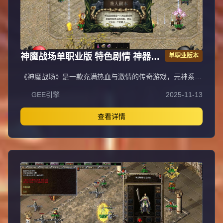
神魔战场单职业版 特色剧情 神器专
单职业版本
属 翎风引擎传奇服务端
《神魔战场》是一款充满热血与激情的传奇游戏，元神系统
作为核心特色玩法，拥有强大耐玩性与探索性，是散人玩家
GEE引擎
2025-11-13
逆袭高富帅的快捷之路。游戏包含元神系统（青龙、白虎、
朱雀、玄武元神，满级120级，玄武元神可学阴阳召唤召唤
同步属性宝宝，材料靠打怪大量爆出自动食用）、人物神力
查看详情
·坐骑系统（满级坐骑倍攻+20%、爆率+40%、伤害+20%，
9级带传送，灵魂宝石与元宝靠打怪）、强力元素·称号系统
（满级称号攻+10%、体力+10%、魔力+10%、致命
+10%、暴击抗+10%，顶级激活护体神盾，材料靠打怪），
以及泰亚史诗特色玩法（幸运最高12激活刀刀最高攻击，武
器准确+30，前100级经验卷打怪，后120级埋没之城副本，
青铜赞助以上可紫装鉴定）。长期玩法耐玩，助玩家在神魔
战场脱颖而出。