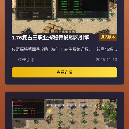
比例1:100。
1.76复古三职业探秘传说翎风引擎
复古版本
传奇探秘第四季攻略（蛇）：转生系统详解，一转需45级，
本职业沃玛一套加武器（炼狱、魔杖、银蛇）；二转48级，
GEE引擎
2025-11-13
本职业祖玛一套加武器（裁决之杖、骨玉权杖、龙纹剑），
开放卧龙地图；三转需三职业祖玛各一套加武器各一把，开
放魔龙地图；四转本职业赤月一套加武器（屠龙、噬魂、逍
查看详情
遥扇），开放火龙洞；五转赤月各职业一套加武器各一把
（屠龙、噬魂法杖、逍遥扇），开放第二大陆。转生每次增
加0.01倍伤害，卧龙怪挖去获得。