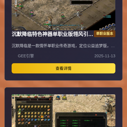
沉默降临特色神器单职业版翎风引擎
单职业版本
传奇服务端
沉默降临是一款情怀单职业传奇游戏，定位公益追梦版，为
长期服，装备保值，拒绝快餐模式。特色包含唯一赞助
GEE引擎
2025-11-13
3600沉默币狂暴之力，300沉默币普通沙捐，2000沉默币
神豪沙捐，3000沉默币神魔保底（保底8800沉默币）。账
号档次分两档：落地全满号（狂暴3+沙捐50+赞助36+神魔
查看详情
88，共177元）、大哥全满号（含额外祈福20次，共353
元），无隐藏消费与比例。宝宝成长：0级战兽、50级高级
战兽、55级超级战兽、58级终极战兽（群攻）。开荒路
线：落地矿区打白怪（狂风项链戒指）→全图圣兽→粉色装
备（爪子吸血头）→渡劫选左边吸血命格→合特殊优先盾→
开黄（紫色追梦效率低不建议）→开红（可卡怪或堆属性）
→开人行。重要提示：十步一杀在56级震天宫三层花费888
万金币获得，入口坐标97.17，称号卷轴通过活动或蓝色怪
（圣兽）、恭喜发财爆出。郑重承诺爆率全开、公平公正，
听取玩家意见重金酬谢，致力于良好游戏体验。沉默币充值