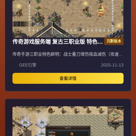
传奇游戏服务端 复古三职业版 特色技
沉默版本
能buff 翎风引擎
传奇手游三职业特色鲜明：战士叠刀增伤吸血减伤（攻速上
限30，每1点攻速=1层叠刀，切割+吸血+伤害抵抗）；法师
GEE引擎
2025-11-13
无情的刷怪机器（10级群雷11X11范围，无CD流星火雨，
高施法速度）；道士宝宝契合度系统（初始50%攻击契合
度，双防契合度120%，生命契合度150%，宝宝享人物防
查看详情
御/魔域/生命/道术加成）。新手上线需领取任务列表，召唤
宠物（商场购买，每级+1全属性上限50级），左上角功能
含智能挂机、宝石合成、自动喝药等。比奇城30级内可免费
召唤虎卫，独家技能战士十方斩（2X2 AOE 5%吸血）、法
师幽冥龙炎（8X8 AOE 15秒CD推怪）、道士阴阳法环（魔
法盾）优先获取。一大陆比奇：野外怪掉极品装备（整套
+50%经验），鸡王爆鸡王剑（战士神器），兽王甲（挂机
回血蓝），僵尸洞小怪掉技能书页（3-4级成功率100%，9
级技能触发神秘称号），装备强化分极品（+7卷轴，触发称