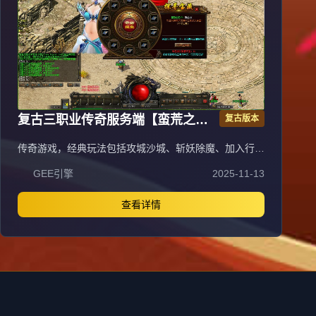
复古三职业传奇服务端【蛮荒之
复古版本
城】翎风引擎
传奇游戏，经典玩法包括攻城沙城、斩妖除魔、加入行
会，体验兄弟情深、夫妻恩爱的社交乐趣。早期从新村杀
GEE引擎
2025-11-13
猫逐鹿起步，历经矿工挖苦、毒蛇冒险，惊喜暴神兵，郁
闷砍蛆虫，升级学终技成就英雄。法师道法施威电符猛，
战士火腾空龙纹骨玉裁决，对酒当歌铲皇宫。为报友仇下
查看详情
祖玛，为雪妻恨清蜈蚣，无畏诅咒名红，终日征战沙场，
热血传奇体验。