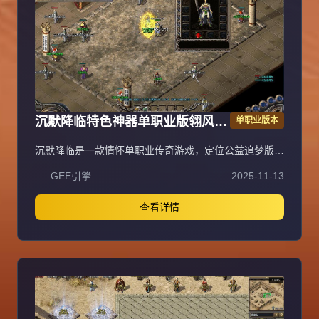
沉默降临特色神器单职业版翎风引
单职业版本
擎传奇服务端
沉默降临是一款情怀单职业传奇游戏，定位公益追梦版，
为长期服，装备保值，拒绝快餐模式。特色包含唯一赞助
GEE引擎
2025-11-13
3600沉默币狂暴之力，300沉默币普通沙捐，2000沉默
币神豪沙捐，3000沉默币神魔保底（保底8800沉默
币）。账号档次分两档：落地全满号（狂暴3+沙捐50+赞
查看详情
助36+神魔88，共177元）、大哥全满号（含额外祈福20
次，共353元），无隐藏消费与比例。宝宝成长：0级战
兽、50级高级战兽、55级超级战兽、58级终极战兽（群
攻）。开荒路线：落地矿区打白怪（狂风项链戒指）→全
图圣兽→粉色装备（爪子吸血头）→渡劫选左边吸血命格
→合特殊优先盾→开黄（紫色追梦效率低不建议）→开红
（可卡怪或堆属性）→开人行。重要提示：十步一杀在