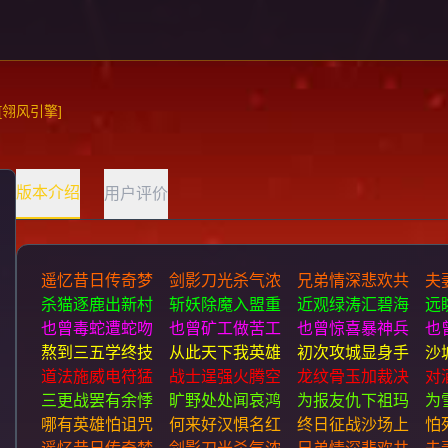
翎风引擎]
版本介绍
用户评价
遥忆昔日传奇梦 剑影刀光杀气浓 兄弟情深悲欢共 夫
杀猫逐鹿出新村 斩妖除魔入盟重 近观绿涛汇碧海 远
也曾毒蛇遭蛇吻 也曾矿工做苦工 也曾惊喜暴神兵 也
熬到三五学终技 从此天下我英雄 初次攻城显身手 沙
道法施威电符猛 战士逞强火腾空 龙纹骨玉加裁决 对
三更战罢有余悸 旷野处处闻哀鸿 为报友仇下祖玛 为
哪有英雄怕诅咒 何来好汉惧名红 终日征战沙场上 怕