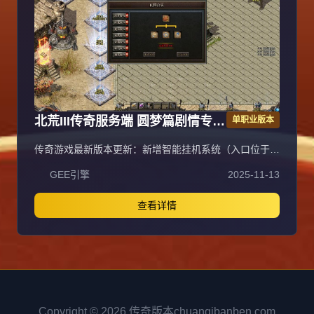
56级震天宫三层花费888万金币获得，入口坐标97.17，
称号卷轴通过活动或蓝色怪（圣兽）、恭喜发财爆出。郑
重承诺爆率全开、公平公正，听取玩家意见重金酬谢，致
力于良好游戏体验。沉默币充值比例1:100。
北荒III传奇服务端 圆梦篇剧情专属
单职业版本
神器单职业版翎风引擎
传奇游戏最新版本更新：新增智能挂机系统（入口位于综
合服务内），优化所有怪物爆率（专属与材料爆率大幅提
GEE引擎
2025-11-13
升），新增三个不爆物品，同步上线手写攻略（建议配合
查询系统游玩，游戏难度适中）。增加元宝获取途径（杀
怪即可获得元宝，适配后期高消耗需求），新增两个背包
查看详情
神器，调整金币获取规则（不同赞助等级对应不同获取
量），金币回收倍率与赞助等级挂钩。修复3个剧情地图
因不刷怪导致的中断问题，解决强化框不显示无法强化的
故障，优化杀怪点变量及称号领取条件（一晚上可领
完）。整理土城NPC布局（删除无用NPC，界面更整
洁），新增GM可控真假爆率系统，优化人物初始攻速
（非无限刀）。完成多处剧情地图问题修复与优化：赤沙
Copyright © 2026 传奇版本chuanqibanben.com