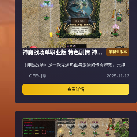
神魔战场单职业版 特色剧情 神器
单职业版本
专属 翎风引擎传奇服务端
《神魔战场》是一款充满热血与激情的传奇游戏，元神系
统作为核心特色玩法，拥有强大耐玩性与探索性，是散人
GEE引擎
2025-11-13
玩家逆袭高富帅的快捷之路。游戏包含元神系统（青龙、
白虎、朱雀、玄武元神，满级120级，玄武元神可学阴阳
召唤召唤同步属性宝宝，材料靠打怪大量爆出自动食
查看详情
用）、人物神力·坐骑系统（满级坐骑倍攻+20%、爆率
+40%、伤害+20%，9级带传送，灵魂宝石与元宝靠打
怪）、强力元素·称号系统（满级称号攻+10%、体力
+10%、魔力+10%、致命+10%、暴击抗+10%，顶级激
活护体神盾，材料靠打怪），以及泰亚史诗特色玩法（幸
运最高12激活刀刀最高攻击，武器准确+30，前100级经
验卷打怪，后120级埋没之城副本，青铜赞助以上可紫装