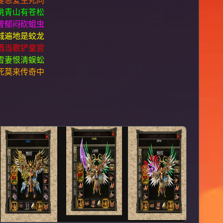
妻恩爱生死同
眺青山有苍松
曾郁闷砍蛆虫
城遍地是蛟龙
酒当歌铲皇宫
雪妻恨清蜈蚣
死莫来传奇中