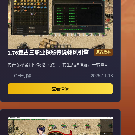
1.76复古三职业探秘传说翎风引擎
复古版本
传奇探秘第四季攻略（蛇）：转生系统详解，一转需45
级，本职业沃玛一套加武器（炼狱、魔杖、银蛇）；二转
GEE引擎
2025-11-13
48级，本职业祖玛一套加武器（裁决之杖、骨玉权杖、
龙纹剑），开放卧龙地图；三转需三职业祖玛各一套加武
器各一把，开放魔龙地图；四转本职业赤月一套加武器
查看详情
（屠龙、噬魂、逍遥扇），开放火龙洞；五转赤月各职业
一套加武器各一把（屠龙、噬魂法杖、逍遥扇），开放第
二大陆。转生每次增加0.01倍伤害，卧龙怪挖去获得。