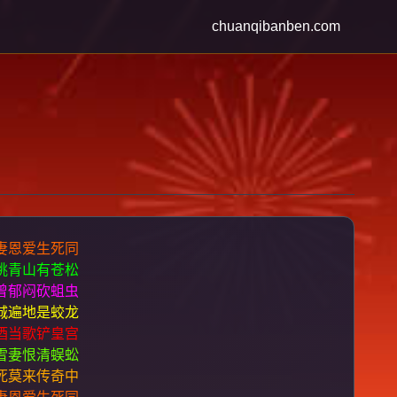
chuanqibanben.com
妻恩爱生死同
眺青山有苍松
曾郁闷砍蛆虫
城遍地是蛟龙
酒当歌铲皇宫
雪妻恨清蜈蚣
死莫来传奇中