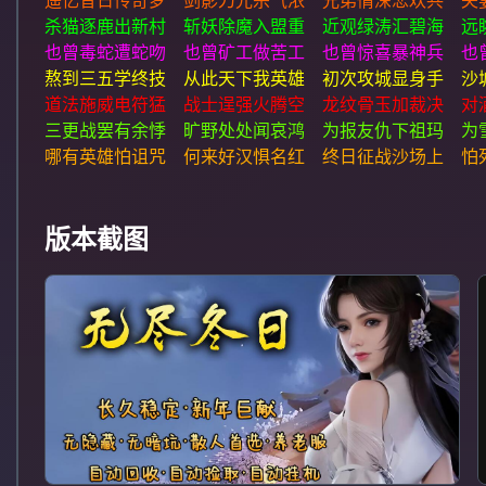
遥忆昔日传奇梦 剑影刀光杀气浓 兄弟情深悲欢共 夫
杀猫逐鹿出新村 斩妖除魔入盟重 近观绿涛汇碧海 远
也曾毒蛇遭蛇吻 也曾矿工做苦工 也曾惊喜暴神兵 也
熬到三五学终技 从此天下我英雄 初次攻城显身手 沙
道法施威电符猛 战士逞强火腾空 龙纹骨玉加裁决 对
三更战罢有余悸 旷野处处闻哀鸿 为报友仇下祖玛 为
哪有英雄怕诅咒 何来好汉惧名红 终日征战沙场上 怕
版本截图