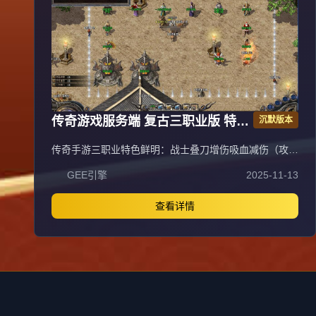
鉴定）。长期玩法耐玩，助玩家在神魔战场脱颖而出。
传奇游戏服务端 复古三职业版 特色
沉默版本
技能buff 翎风引擎
传奇手游三职业特色鲜明：战士叠刀增伤吸血减伤（攻速
上限30，每1点攻速=1层叠刀，切割+吸血+伤害抵抗）；
GEE引擎
2025-11-13
法师无情的刷怪机器（10级群雷11X11范围，无CD流星
火雨，高施法速度）；道士宝宝契合度系统（初始50%攻
击契合度，双防契合度120%，生命契合度150%，宝宝
查看详情
享人物防御/魔域/生命/道术加成）。新手上线需领取任务
列表，召唤宠物（商场购买，每级+1全属性上限50
级），左上角功能含智能挂机、宝石合成、自动喝药等。
比奇城30级内可免费召唤虎卫，独家技能战士十方斩
（2X2 AOE 5%吸血）、法师幽冥龙炎（8X8 AOE 15秒
CD推怪）、道士阴阳法环（魔法盾）优先获取。一大陆
比奇：野外怪掉极品装备（整套+50%经验），鸡王爆鸡