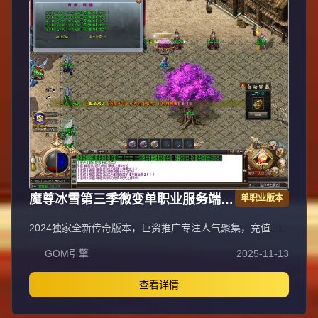
魔尊冰雪第三季微变单职业服务端
单职业版本
GOM引擎
2024独家全新传奇版本，巨资推广专注人气聚集，充值比
例1:1公平消费。每日五区滚动开放
GOM引擎
2025-11-13
（10:30/13:30/16:30/19:30/22:30），新区火爆人气爆棚。
全装备怪物爆率无保留，物品来源完全透明，公平爆装系
统；重金定制GK反外挂系统，全面封禁外挂/加速/辅助，打
查看详情
造绿色公平环境。每日五区连开人气霸屏，次日合区第三天
统一攻沙，激情PK体验。装备全靠野外爆出无商城售卖，