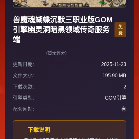
兽魔魂蝴蝶沉默三职业版GOM
免
引擎幽灵洞暗黑领域传奇服务
费
端
(暂无评分)
更新日期:
2025-11-23
文件大小:
195.90 MB
下载次数:
2
引擎类型:
GOM引擎
配套网站:
有
下载说明