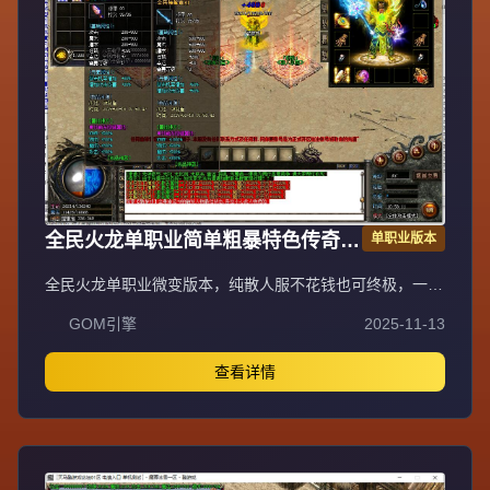
全民火龙单职业简单粗暴特色传奇版
单职业版本
GOM引擎
全民火龙单职业微变版本，纯散人服不花钱也可终极，一切
靠打无合成，散人打金地图多怪物刷新速度快，装备货币保
GOM引擎
2025-11-13
值，每日人品大爆发轻松300+收入。每天稳定四区开放
（10:30 14:30 18:30 22:30），每个地图终极福利BOSS每
晚22:01刷新，首区攻沙奖励RMB 588无封顶。市场最强封
查看详情
挂系统24小时接受举报，提醒设置二级密码防扫号。适度游
戏益脑，拒绝盗版，享受健康生活。