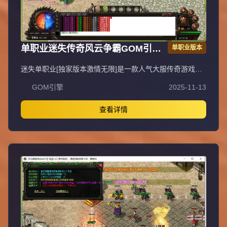
单职业迷失传奇风云争霸GOM引擎
单职业版本
服务端
迷失单职业[独家版本激情无限]是一款人气大服传奇游戏，
装备、等级轻松获取，上线即可直接PK，无需充值，不花
GOM引擎
2025-11-13
一分钱即可畅玩，支持无线刷元宝、无充值直接领取顶赞，
封挂稳定长期，采用无GM管理模式。QQ①群：易玩版本
库。抵制不良游戏，拒绝盗版游戏，注意自身保护，谨防受
查看详情
骗上当，适度游戏益脑，沉迷游戏伤身，合理安排时间，享
受健康生活。