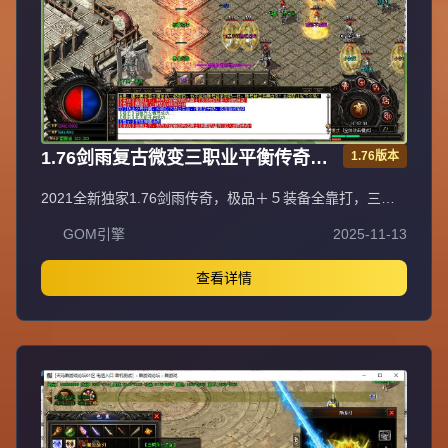
1.76剑雨复古微变三职业平衡传奇极
1.76版本
品＋５服务端[gom引擎]
2021全新独家1.76剑雨传奇，极品＋５装备全靠打，三职
业平衡法神超嗨战士超狂道士超叼！充值比例1元=10000元
GOM引擎
2025-11-13
宝+100积分+1金刚石（网银赠送100%），自助充值无优惠
渠道。爆率全开装备永久保值回收，不分新区老区永不打折
掉价，BOSS爆全服装备材料。55级召2虎王、60级召2白虎
查看详情
神王、65级召3白虎神王、70级召3白虎魔王、75级召3飞龙
圣兽，地图多BOSS多不抢怪。新区第二天下午合区，晚上
8点激情攻沙首沙奖励188-588，后期合区有奖励。最新GK
插件100%封外挂，绿色游戏装备技能精密调整PK平衡。每
天多新区重金广告宣传，不乱合区保障发展，花钱有保障。
注册设密码保护防盗号，十年传奇梦回忆兄弟情，打造长期
稳定品牌大服。