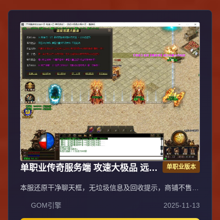
投入时间可享爆装乐趣与收益；每日重金广告投放，主播平
台+发布站全渠道推荐高人气保障。郑重声明：无充值比例/
优惠不卖装备，公平无黑幕；防盗提示：不设二级密码保护
账号安全谨防诈骗。
单职业传奇服务端 攻速大极品 远征
单职业版本
版 GOM引擎
本服还原干净聊天框，无垃圾信息及回收提示，商铺不售材
料全靠打怪，永久回收物品均由怪物爆出。游戏问题可QQ
GOM引擎
2025-11-13
群联系客服完美解答，无论是否消费均用心服务，所有玩家
公平对待。交易安全需通过商铺RMB点交易，提现手续费