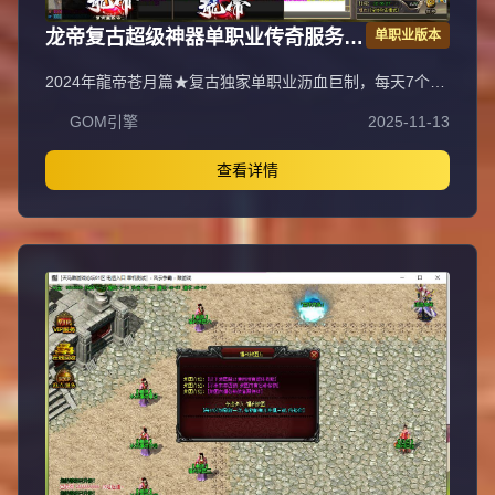
龙帝复古超级神器单职业传奇服务端
单职业版本
GOM引擎
2024年龍帝苍月篇★复古独家单职业沥血巨制，每天7个新
区开放（0点、10点、13点、15点、18点、20点、22
GOM引擎
2025-11-13
点），1元=100000元宝+100荣誉+1000龍币+1充值点，无
合成所有装备全靠打，装备材料全爆让时间更值钱，新服合
区后攻城晚上统一拿沙奖励千元RMB，万元封挂网关严惩
查看详情
外挂，六年老品牌长期良心服，老板玩家都能激情玩！