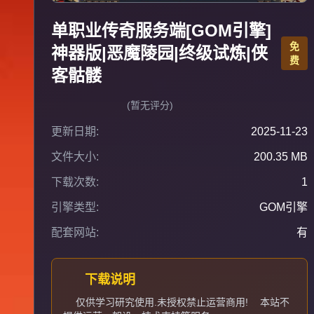
单职业传奇服务端[GOM引擎]
免
神器版|恶魔陵园|终级试炼|侠
费
客骷髅
(暂无评分)
更新日期:
2025-11-23
文件大小:
200.35 MB
下载次数:
1
引擎类型:
GOM引擎
配套网站:
有
下载说明
仅供学习研究使用.未授权禁止运营商用!
本站不