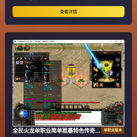
渠道。爆率全开装备永久保值回收，不分新区老区永不打折
掉价，BOSS爆全服装备材料。55级召2虎王、60级召2白虎
查看详情
神王、65级召3白虎神王、70级召3白虎魔王、75级召3飞龙
圣兽，地图多BOSS多不抢怪。新区第二天下午合区，晚上
8点激情攻沙首沙奖励188-588，后期合区有奖励。最新GK
插件100%封外挂，绿色游戏装备技能精密调整PK平衡。每
天多新区重金广告宣传，不乱合区保障发展，花钱有保障。
注册设密码保护防盗号，十年传奇梦回忆兄弟情，打造长期
稳定品牌大服。
全民火龙单职业简单粗暴特色传奇版
单职业版本