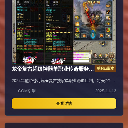
龙帝复古超级神器单职业传奇服务端
单职业版本
GOM引擎
2024年龍帝苍月篇★复古独家单职业沥血巨制，每天7个新
区开放（0点、10点、13点、15点、18点、20点、22
GOM引擎
2025-11-13
点），1元=100000元宝+100荣誉+1000龍币+1充值点，无
合成所有装备全靠打，装备材料全爆让时间更值钱，新服合
区后攻城晚上统一拿沙奖励千元RMB，万元封挂网关严惩
查看详情
外挂，六年老品牌长期良心服，老板玩家都能激情玩！