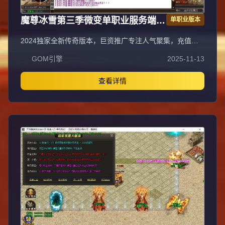
魔尊冰雪第三季微变单职业服务端
单职业版本
GOM引擎
2024独家全新传奇版本，巨资推广专注人气聚集，充值比
例1:1公平消费。每日五区滚动开放
GOM引擎
2025-11-13
（10:30/13:30/16:30/19:30/22:30），新区火爆人气爆棚。
全装备怪物爆率无保留，物品来源完全透明，公平爆装系
统；重金定制GK反外挂系统，全面封禁外挂/加速/辅助，打
查看详情
造绿色公平环境。每日五区连开人气霸屏，次日合区第三天
统一攻沙，激情PK体验。装备全靠野外爆出无商城售卖，
投入时间可享爆装乐趣与收益；每日重金广告投放，主播平
台+发布站全渠道推荐高人气保障。郑重声明：无充值比例/
优惠不卖装备，公平无黑幕；防盗提示：不设二级密码保护
账号安全谨防诈骗。