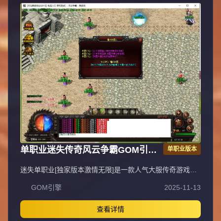
单职业迷失传奇风云争霸GOM引擎
单职业版本
服务端
迷失单职业[独家版本激情无限]是一款人气大服传奇游戏，
装备、等级轻松获取，上线即可直接PK，无需充值，不花
GOM引擎
2025-11-13
一分钱即可畅玩，支持无线刷元宝、无充值直接领取顶赞，
封挂稳定长期，采用无GM管理模式。QQ①群：易玩版本
库。抵制不良游戏，拒绝盗版游戏，注意自身保护，谨防受
查看详情
骗上当，适度游戏益脑，沉迷游戏伤身，合理安排时间，享