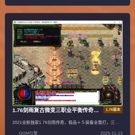
受健康生活。
1.76剑雨复古微变三职业平衡传奇极
1.76版本
品＋５服务端[gom引擎]
2021全新独家1.76剑雨传奇，极品＋５装备全靠打，三职
业平衡法神超嗨战士超狂道士超叼！充值比例1元=10000元
GOM引擎
2025-11-13
宝+100积分+1金刚石（网银赠送100%），自助充值无优惠